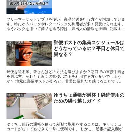
フリーマーケットアプリを使い、商品発送を行う方々が増加していま
す。特にゆうパックやレターパックの利用者が多く見受けられます。
ゆうパックを用いて商品を送る際は、差出人の情報を正確に記載する
ことが重要です。これは、「中身には何が入っていますか...
郵便ポストの集荷スケジュールは
銀行・郵便局
どうなっているの？平日と休日で
異なる？
郵便を送る際、皆さんはどの方法を選びますか？窓口での直接手続き
を選ぶ方、それとも近くの郵便ポストを利用する方が多いでしょう
か？ 地元に郵便ポストがあると、非常に便利だと感じることでしょ
う。 しかし、その郵便ポストの集荷時刻はいつなのでしょう...
ゆうちょ通帳が満杯！継続使用の
銀行・郵便局
ための繰り越しガイド
ゆうちょ銀行の通帳を使ってATMで取引をすることは、キャッシュ
カードがなくてもできて非常に便利です。 しかし、通帳の記入欄が