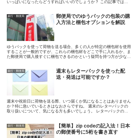
いっぱいになったらどうすればいいのでしょうか？ この記事では、
通帳が満杯になったときの対処方法を詳しく説明します。 ...
郵便局でのゆうパックの包装の購
銀行・郵便局
入方法と梱包オプションを解説
ゆうパックを使って荷物を送る場合、多くの人が特定の梱包材を使用
することが一般的ですが、これらの梱包材をどこで手に入れるか、ま
た郵便局で購入後すぐに梱包できるのかという疑問を持つ方が少なく
ありません。 この記事では、ゆうパック用梱包材について...
週末もレターパックを使った配
銀行・郵便局
送・発送は可能ですか？
週末や祝前日に荷物を送る際、いつ届くか気になることはありません
か？特に急いでいるときはなおさらですね。 週末のレターパックの
取り扱いについて、気になる方も多いでしょう。 レターパックの週
末配送について、詳しくご説明いたします。 レターパック...
【簡単】zip codeの記入法！日本
銀行・郵便局
の郵便番号に5桁を書き直す