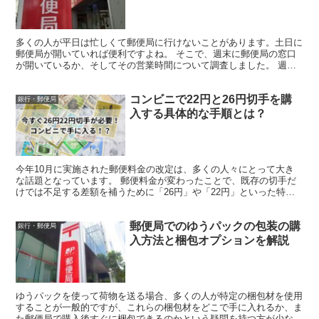
多くの人が平日は忙しくて郵便局に行けないことがあります。土日に
郵便局が開いていれば便利ですよね。 そこで、週末に郵便局の窓口
が開いているか、そしてその営業時間について調査しました。 週末
の郵便局の営業状況は？ 土日も開いている郵便局は存在し...
コンビニで22円と26円切手を購
銀行・郵便局
入する具体的な手順とは？
今年10月に実施された郵便料金の改定は、多くの人々にとって大き
な話題となっています。 郵便料金が変わったことで、既存の切手だ
けでは不足する差額を補うために「26円」や「22円」といった特定
の額面の切手が必要になるケースが増えました。 このよ...
郵便局でのゆうパックの包装の購
銀行・郵便局
入方法と梱包オプションを解説
ゆうパックを使って荷物を送る場合、多くの人が特定の梱包材を使用
することが一般的ですが、これらの梱包材をどこで手に入れるか、ま
た郵便局で購入後すぐに梱包できるのかという疑問を持つ方が少なく