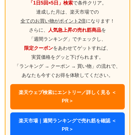
「1日5回×5日」検索
で条件クリア。
達成した月は、楽天市場での
全てのお買い物がポイント2倍
になります！
さらに、
人気急上昇の売れ筋商品
を
「週間ランキング」でチェックし、
限定クーポン
をあわせてゲットすれば、
実質価格をグッと下げられます。
「ランキング → クーポン → 買い物」の流れで、
あなたも今すぐお得を体験してください。
楽天ウェブ検索にエントリー／詳しく見る ＜
PR＞
楽天市場｜週間ランキングで売れ筋を確認 ＜
PR＞