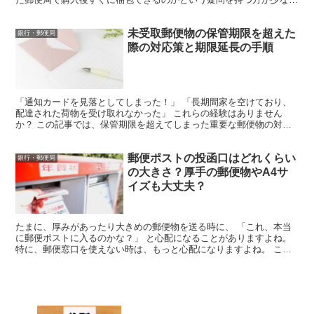
ありません。 この記事では、ゆうパック用梱包材について...
未受取郵便物の保管期限を超えた
銀行・郵便局
際の対応策と期限延長の手順
「通知カードを見落としてしまった！」 「長期間家を空けており、
配達された荷物を受け取れなかった」 これらの経験はありません
か？ この記事では、保管期限を超えてしまった重要な郵便物の対処
方法と、期限を迎える前に取るべき対策を詳しくご説明します...
郵便ポストの投函口はどれくらい
銀行・郵便局
の大きさ？厚手の郵便物やA4サ
イズも大丈夫？
たまに、厚みがあったり大きめの郵便物を送る時に、 「これ、本当
に郵便ポストに入るのかな？」 と心配になることがありますよね。
特に、郵便窓口を使えない時は、もっと心配になりますよね。 この
記事では、郵便ポストの投函口の大きさや、厚手の郵便物...