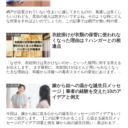
網戸が設置されていない住まいに越してきたものの、風通しは良くし
たいけれども、昆虫の侵入は防ぎたいですよね。そのような時にどん
な対策をすればよいのでしょうか。この記事では網戸が無い時の便利
な解決法と、100円ショップで見つけることができる便利...
衣紋掛けが衣類の保管に使われな
生活の知恵
くなった理由は？ハンガーとの相
違点
「なぜ今、衣紋掛けは見かけないのか」といった疑問に対する答えを
お伝えします。 まず最初に、衣紋掛けがほとんど用いられなくなっ
た主な理由は、和服から洋服への着衣スタイルの変化にあります。
かつての日本においては、着物が日々の装いとして親しまれ...
嫁から姑への温かな誕生日メッセ
生活の知恵
ージ｜筆者の経験を交えた10のア
イデアと例文
今回は、嫁から姑に送る心からの誕生日メッセージのアイデアをいく
つかご紹介します。 【この記事でわかること】 心温まる誕生日メッ
セージのアイデア10選と例文 嫁から姑の誕生日祝い：喜ばれるプレ
ゼントは？ 筆者が実際に受け取った心に残るメッセー...