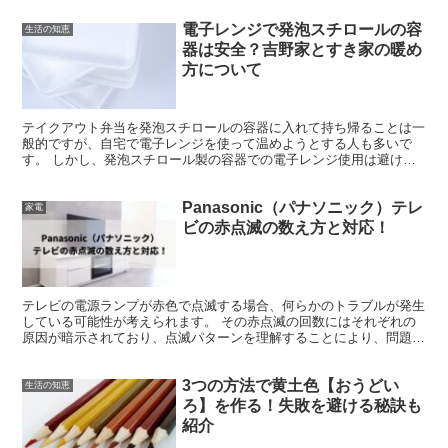
電子レンジで発泡スチロールの容
生活の知恵
器は安全？吉野家とすき家の暖め
方について
テイクアウト弁当を発泡スチロールの容器に入れて持ち帰ることは一
般的ですが、自宅で電子レンジを使って温めようとする人も多いで
す。 しかし、発泡スチロール製の容器での電子レンジ使用は避けた
方が良いです。牛丼チェーンの吉野家やすき家も発泡スチロー...
Panasonic（パナソニック）テレ
家電
ビの赤点滅の数え方と対応！
テレビの電源ランプが赤色で点滅する場合、何らかのトラブルが発生
している可能性が考えられます。 その赤点滅の回数にはそれぞれの
原因が暗示されており、点滅パターンを理解することにより、問題点
を把握する手がかりになるのです。具体的には1回から14...
3つの方法で黄土色【おうどい
生活の知恵
ろ】を作る！失敗を避ける秘訣も
紹介