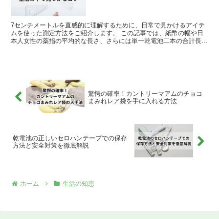
7センチメートルを直感的に理解するために、日常で見かけるアイテ
ムを使った測定方法をご紹介します。 この記事では、紙幣の幅や日
本人女性の薬指の平均的な長さ、さらには単一乾電池二本の合計長な
ど、8つの身近な物を例に取り上げ、どのようにしてこれら...
驚愕の確率！カントリーマアムのチョコ
まみれレア袋を手に入れる方法
乾電池の正しいセロハンテープでの保存
方法と安全対策を徹底解説
ホーム
生活の知恵