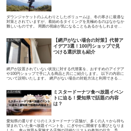
ダウンジャケットのふんわりとしたボリュームは、冬の寒さに最適な
対策とされていますが、着始めるタイミングを見極めるのはなかなか
難しいものです。 周囲の視線が気になることもあるかもしれませ
ん。この記事では、ダウンジャケットを着始めるべき適切な時...
【網戸がない場合の対策】代替ア
生活の知恵
イデア3選！100円ショップで見
つける選択肢も紹介
網戸が設置されていない状況に対する代替案を、おすすめのアイデア
や100円ショップで手に入る商品と共にご紹介します。 以下の内容に
ついて説明いたします。 網戸がない場合の対処方法と利用できるア
イテム 100円ショップで見つけられる代替品 自作...
ミスタードーナツ食べ放題イベン
お店の情報
トに迫る！愛知県で話題の内容
は？
愛知県の選りすぐりのミスタードーナツ店舗が、多くの人々から待ち
望まれていた食べ放題イベントを、にぎやかに開催する運びとなりま
した。 食べ放題を実施する店舗の詳細なリストや参加の仕方、予約