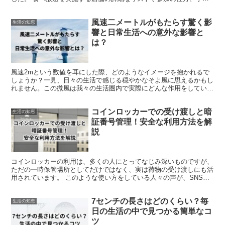
のステップ、さらには食べられるドーナツの種類に関する情...
風速二メートルがもたらす驚く影
生活の知恵
響と日常生活への意外な影響と
は？
風速2mという数値を耳にした際、どのようなイメージを抱かれるで
しょうか？一見、日々の生活で感じる穏やかなそよ風に思えるかもし
れません。この微風は我々の生活圏内で実際にどんな作用をしている
のでしょうか。 みなさんが意識することなく過ごしている...
コインロッカーでの受け渡しと暗
生活の知恵
証番号管理！安全な利用方法を解
説
コインロッカーの利用は、多くの人にとってなじみ深いものですが、
ただの一時保管場所としてだけではなく、実は荷物の受け渡しにも活
用されています。 このような使い方をしている人々の声が、SNSで
見られることがあります。 近年、コインロッカーは種類...
7センチの長さはどのくらい？毎
生活の知恵
日の生活の中で見つかる簡単なコ
ツ