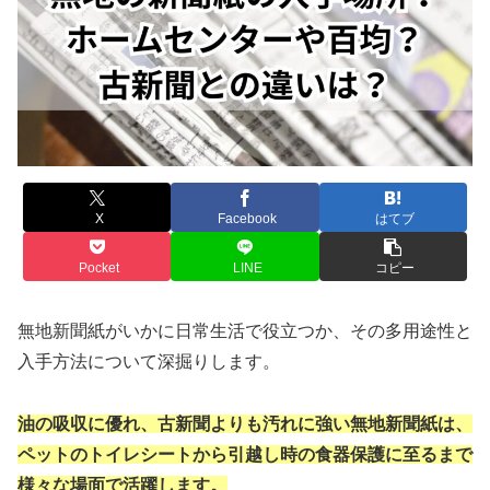
X
Facebook
はてブ
Pocket
LINE
コピー
無地新聞紙がいかに日常生活で役立つか、その多用途性と
入手方法について深掘りします。
油の吸収に優れ、古新聞よりも汚れに強い無地新聞紙は、
ペットのトイレシートから引越し時の食器保護に至るまで
様々な場面で活躍します。