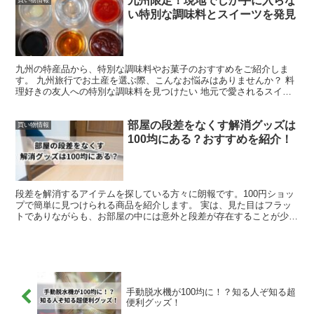
九州限定！現地でしか手に入らな
い特別な調味料とスイーツを発見
九州の特産品から、特別な調味料やお菓子のおすすめをご紹介しま
す。 九州旅行でお土産を選ぶ際、こんなお悩みはありませんか？ 料
理好きの友人への特別な調味料を見つけたい 地元で愛されるスイー
ツの情報が欲しい 大勢に配れるお土産を探している 地元...
部屋の段差をなくす解消グッズは
買い物情報
100均にある？おすすめを紹介！
段差を解消するアイテムを探している方々に朗報です。100円ショッ
プで簡単に見つけられる商品を紹介します。 実は、見た目はフラッ
トでありながらも、お部屋の中には意外と段差が存在することが少な
くありません。 それが原因で躓き、思わぬトラブルが起...
手動脱水機が100均に！？知る人ぞ知る超
便利グッズ！