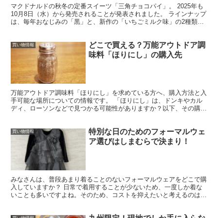
マクドナルドの秋冬の定番スイーツ「三角チョコパイ」。 2025年も
10月8日（水）から発売されることが発表されました。 ラインナップ
は、毎年おなじみの「黒」と、新作の「いちごミルク味」の2種類で
す。 「いちごミルク味」は“とちおとめ”を使っ...
どこで買える？万能アウトドア調
買い物情報
味料「ほりにし」の購入先
万能アウトドア調味料「ほりにし」を求めている方へ、購入方法と入
手可能な場所についての情報です。 「ほりにし」は、ドンキやカル
ディ、ローソンなどで見つかる可能性がありますか？以下、その購入
先リストと、この調味料を使った推奨レシピや使い方をご紹...
特別な日のためのフォーマルウェ
買い物情報
ア選びはしまむらで決まり！
みなさんは、普段あまり着ることのないフォーマルウェアをどこで購
入していますか？ 日常で着用することが少ないため、一度しか着な
いことも多いですよね。そのため、コストを抑えたいと考えるのは自
然なことだと思います。 そんなときは、しまむらでリーズ...
買い物情報