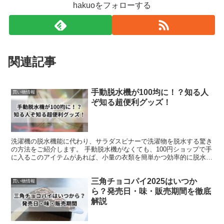
hakuoをフォローする
関連記事
手動脱水機が100均に！？知る人
買い物情報
ぞ知る超便利グッズ！
洗濯機の脱水機能に代わり、サラダスピナーで洗濯物を脱水する驚き
の方法をご紹介します。 手動脱水機がなくても、100円ショップで手
に入るこのアイテムがあれば、小量の衣類を簡単かつ効率的に脱水で
きます。特に単身生活を送る方や緊急時の必需品として...
三角チョコパイ2025はいつか
買い物情報
ら？発売日・味・販売期間を徹底
解説