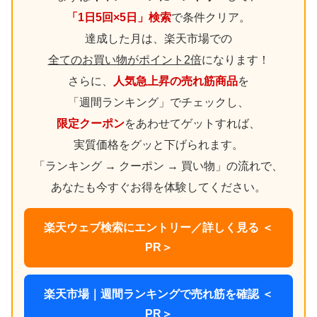
「1日5回×5日」検索
で条件クリア。
達成した月は、楽天市場での
全てのお買い物がポイント2倍
になります！
さらに、
人気急上昇の売れ筋商品
を
「週間ランキング」でチェックし、
限定クーポン
をあわせてゲットすれば、
実質価格をグッと下げられます。
「ランキング → クーポン → 買い物」の流れで、
あなたも今すぐお得を体験してください。
楽天ウェブ検索にエントリー／詳しく見る ＜
PR＞
楽天市場｜週間ランキングで売れ筋を確認 ＜
PR＞