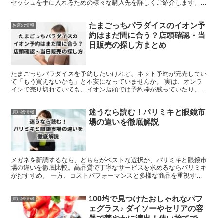
セッシュを手に入れるための様々な購入先を詳しくご紹介します。
コンビニエンスストアからドラッグストア、大手家電量販店...
たまごっちパラダイスのイオン予
お店の情報
約はまだ間に合う？店頭確認・当
日販売の探し方まとめ
たまごっちパラダイスを予約したいけれど、ネット予約が完売してい
て「もう買えないかも」と不安になっていませんか。 実は、オンラ
インで売り切れていても、イオン店頭では予約枠が残っていたり、発
売日に販売分が用意されたりする可能性があります。 ただ...
迷うなら読む！パリミキと眼鏡市
買い物情報
場の違いを徹底解説
メガネを新調するなら、どちらがベストな選択か、パリミキと眼鏡市
場の違いを徹底比較。高品質で丁寧なサービスを求めるならパリミキ
がおすすめ。 一方、コストパフォーマンスと多様な商品を重視する
なら眼鏡市場が最適です。それぞれの特徴を詳しく解説し、...
100均で見つけたおしゃれなパフ
買い物情報
ェグラス♪ ダイソーやセリアの容