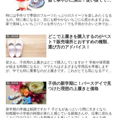
器で華やかに演出！使い捨てでも
おしゃれに楽しめる！
時には手作りで季節のフルーツたっぷりのスイーツを楽しみたくなる
もの。特に春になると、目にも鮮やかないちごに心惹かれますよね。
家で美味しいいちごパフェを作りたい！でも子供が小さいと外でお店
のスイーツを楽しむのは一苦労。そんな時、自宅でできる...
どこで上履きを購入するのがベス
買い物情報
ト？販売場所とおすすめの種類、
選び方のアドバイス！
皆さん、子供用の上履きはどこで購入していますか？ 学校や保育園
が始まる時期になると、ママたちはさまざまな学用品を準備します
が、中でも特に重要なのが上履きです。これがとても気になるアイテ
ムなのです。 私自身、子どもの頃は地元の靴店や特定の店舗...
子供の新学期に！バースデイで見
買い物情報
つけた理想の上履きと価格
新学期の準備は順調ですか？ 子どもがあっという間に大きくなり、
幼稚園や小学校の時期が来たと感じている親御さんや、仕事に戻れる
ことにワクワクしている親御さんも多いことでしょう。 そんな中、