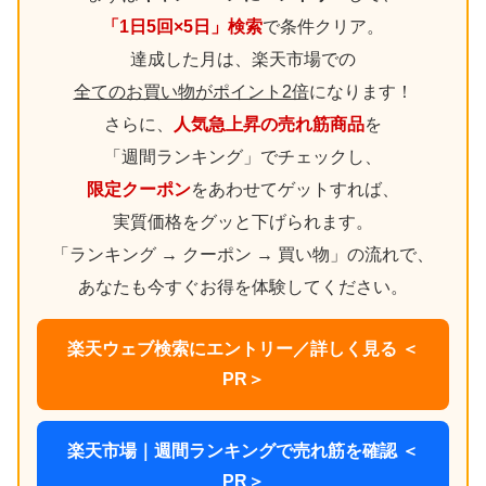
「1日5回×5日」検索
で条件クリア。
達成した月は、楽天市場での
全てのお買い物がポイント2倍
になります！
さらに、
人気急上昇の売れ筋商品
を
「週間ランキング」でチェックし、
限定クーポン
をあわせてゲットすれば、
実質価格をグッと下げられます。
「ランキング → クーポン → 買い物」の流れで、
あなたも今すぐお得を体験してください。
楽天ウェブ検索にエントリー／詳しく見る ＜
PR＞
楽天市場｜週間ランキングで売れ筋を確認 ＜
PR＞