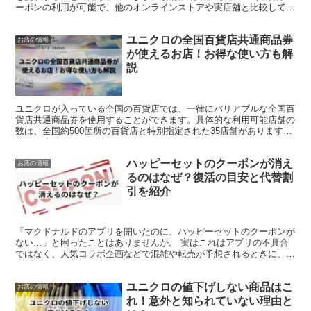
ーポンの利用が可能で、他のオンラインストアや実店舗と比較して
も、その価格の安さが際立っています。 しかし、「なぜこん...
ユニクロの全国百貨店共通商品券
お店の情報
が使えるお店！お得な使い方も解
説
ユニクロが入っている全国の百貨店では、一律にバリアブルな全国百
貨店共通商品券を使用することができます。具体的な利用可能店舗の
数は、全国約500箇所の百貨店と特別指定された35店舗があります。
お買い物の際、支払いの時点でこの商品券を出すと現...
ハッピーセットのクーポンが消え
お店の情報
るのはなぜ？復活の目安と代替割
引を紹介
「マクドナルドのアプリを開いたのに、ハッピーセットのクーポンが
ない…」と困ったことはありませんか。 実はこれはアプリの不具合
ではなく、人気コラボ企画などで混雑や転売が予想されるときに、ク
ーポンが一時的に非表示になるケースがあるのです。 つま...
ユニクロの値下げしない商品はこ
お店の情報
れ！意外と知られていない理由と