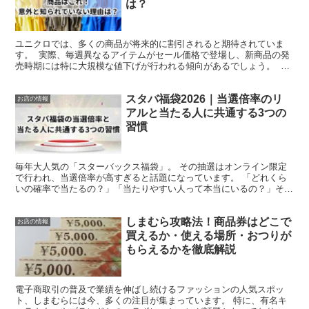
は？
ユニクロでは、多くの商品が将来的に割引されると期待されていま
す。 実際、毎週異なるアイテムがセール価格で登場し、新商品の発
売時期には特に大規模な値下げが行われる傾向があるでしょう。 そ
のため、多くの買い物客は、お気に入りのアイテムをお得...
スタバ福袋2026｜当選倍率のリ
お店の情報
アルと当たる人に共通する3つの
習慣
毎年大人気の「スターバックス福袋」。 その抽選はオンライン限定
で行われ、当選倍率が高すぎると話題になっています。 「どれくら
いの確率で当たるの？」「当たりやすい人って本当にいるの？」そん
な疑問を持つ方も多いはずです。 この記事では、最新のデ...
しまむら攻略法！商品券はどこで
お店の情報
買えるか・使える場所・おつりが
もらえるかを徹底解説
電子商取引の普及で業績を伸ばし続けるファッションの人気スポッ
ト、しまむらには今、多くの注目が集まっています。 特に、有名キ