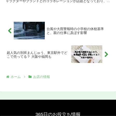
ャラクターやブランドとのコラボレーションが話題となっており、多
くの人が「試してみたい」と感じているようです。 私自身も...
台風や大雨警報時の小学校の休校基準
と、親の仕事に及ぼす影響
超人気の別班まんじゅう、東京駅外でど
こで売ってる？ 大阪や福岡も
ホーム
お店の情報
365日のお役立ち情報