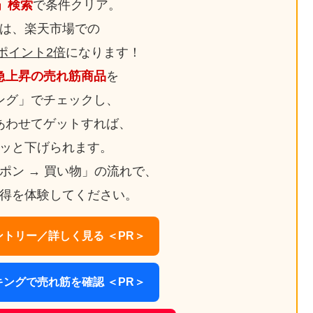
日」検索
で条件クリア。
は、楽天市場での
ポイント2倍
になります！
急上昇の売れ筋商品
を
ング」でチェックし、
あわせてゲットすれば、
ッと下げられます。
ーポン → 買い物」の流れで、
得を体験してください。
トリー／詳しく見る ＜PR＞
ングで売れ筋を確認 ＜PR＞