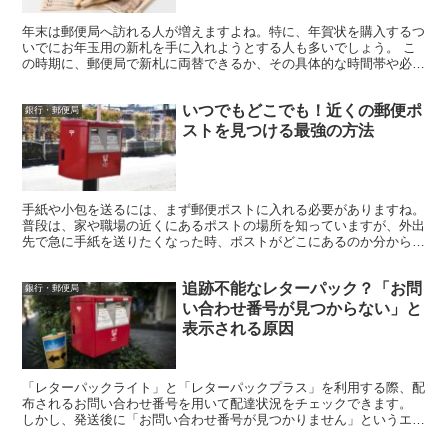
年末は郵便局へ訪れる人が増えますよね。特に、年賀状を購入するつ
いでにお年玉用の新札を手に入れようとする人も多いでしょう。 こ
の時期に、郵便局で新札に両替できるか、その具体的な時間帯や必要
な手数料について詳しくご紹介します。 郵便局で新札への...
いつでもどこでも！近くの郵便ポ
銀行・郵便局
ストを見つける最強の方法
手紙や小包を送るには、まず郵便ポストに入れる必要がありますね。
普段は、家や職場の近くにあるポストの場所を知っていますが、外出
先で急に手紙を送りたくなった時、ポストがどこにあるのか分からな
いことがあります。 私も外出時に手紙を持っていって、...
追跡不能なレターパック？「お問
銀行・郵便局
い合わせ番号が見つからない」と
表示される原因
「レターパックライト」と「レターパックプラス」を利用する際、配
布されるお問い合わせ番号を用いて配達状況をチェックできます。
しかし、発送後に「お問い合わせ番号が見つかりません」というエラ
ーメッセージが出てしまい、追跡ができなくなることがあり...