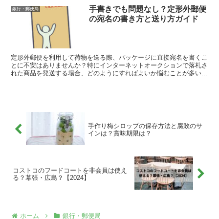
手書きでも問題なし？定形外郵便
銀行・郵便局
の宛名の書き方と送り方ガイド
定形外郵便を利用して荷物を送る際、パッケージに直接宛名を書くこ
とに不安はありませんか？特にインターネットオークションで落札さ
れた商品を発送する場合、どのようにすればよいか悩むことが多いで
すね。 多くの落札者が費用を抑えたいと考えるため、定形...
手作り梅シロップの保存方法と腐敗のサ
インは？賞味期限は？
コストコのフードコートを非会員は使え
る？幕張・広島？【2024】
ホーム
銀行・郵便局