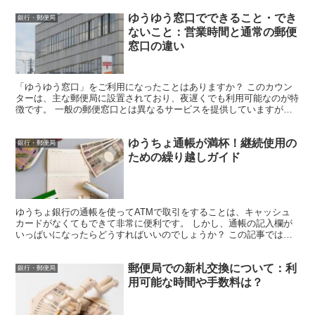
ゆうゆう窓口でできること・でき
銀行・郵便局
ないこと：営業時間と通常の郵便
窓口の違い
「ゆうゆう窓口」をご利用になったことはありますか？ このカウン
ターは、主な郵便局に設置されており、夜遅くでも利用可能なのが特
徴です。 一般の郵便窓口とは異なるサービスを提供していますが、
その詳細はあまり知られていません。 今回は、その違いに...
ゆうちょ通帳が満杯！継続使用の
銀行・郵便局
ための繰り越しガイド
ゆうちょ銀行の通帳を使ってATMで取引をすることは、キャッシュ
カードがなくてもできて非常に便利です。 しかし、通帳の記入欄が
いっぱいになったらどうすればいいのでしょうか？ この記事では、
通帳が満杯になったときの対処方法を詳しく説明します。 ...
郵便局での新札交換について：利
銀行・郵便局
用可能な時間や手数料は？