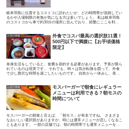
岐阜羽島に位置するコストコに訪れたいが、どの時間帯が混雑してい
るかや入場制限の有無が気になる方は多いでしょう。 私は岐阜羽島
のコストコから車で約30分の場所に住んでおり、頻繁にここを利用
しています。そこで、営業時間や混雑時の入場制限、アクセ...
外食でコスパ最高の選択肢11選！
お店の情報
500円以下で満腹に【お手頃価格
限定】
単身生活をしていると、食費を節約する必要があります。予算が限ら
れているのは現実です。 それでも、時々は気分転換を図って、外食
で少し贅沢な時間を過ごしたいものです。 自炊から一休みし、美味
しい料理を楽しむ外食は魅力的です。 この記事では、以下...
モスバーガーで朝食にレギュラー
お店の情報
メニューは利用できる？朝モスの
時間について
モスバーガーの朝食と言えば、「朝モス」が有名ですね。 さまざま
なおいしい選択肢がありますが、時には通常メニューが恋しくなるこ
ともあります。 一部の店舗では、朝の時間帯でも通常メニューを注