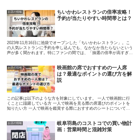
ちいかわレストランの倍率攻略！
お店の情報
予約が当たりやすい時間帯とは？
2023年11月16日に池袋でオープンした「ちいかわレストラン」。こ
の人気レストランに予約を申し込んでも、なかなか当たらないという
声が多く聞かれます。特にファンの間では、「抽選の倍率が高すぎて
当選する気がしない」という意見が話題になっていま...
映画館の席でおすすめの一人席
お店の情報
は？最適なポイントの選び方を解
説
この記事は以下のような方を対象にしています。 一人で映画館に行
くことに躊躇している方 一人で映画を見る際の席選びのポイントを
知りたい方 一人で映画を鑑賞する際におすすめのシートについて知
りたい方 この記事を読むことで、もし今「一人で映画を見...
岐阜羽島のコストコでの買い物計
お店の情報
画：営業時間と混雑対策