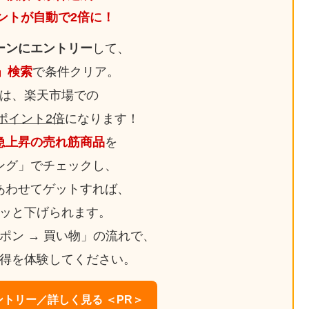
ントが自動で2倍に！
ーンにエントリー
して、
日」検索
で条件クリア。
は、楽天市場での
ポイント2倍
になります！
急上昇の売れ筋商品
を
ング」でチェックし、
あわせてゲットすれば、
ッと下げられます。
ーポン → 買い物」の流れで、
得を体験してください。
トリー／詳しく見る ＜PR＞