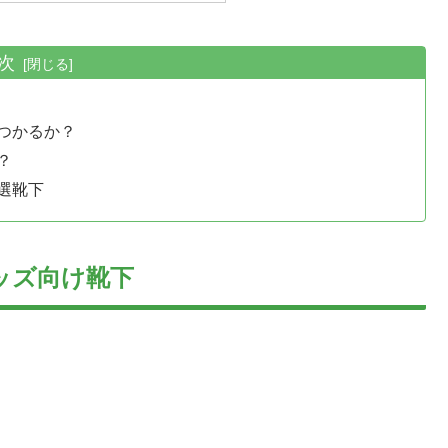
次
つかるか？
？
選靴下
ッズ向け靴下