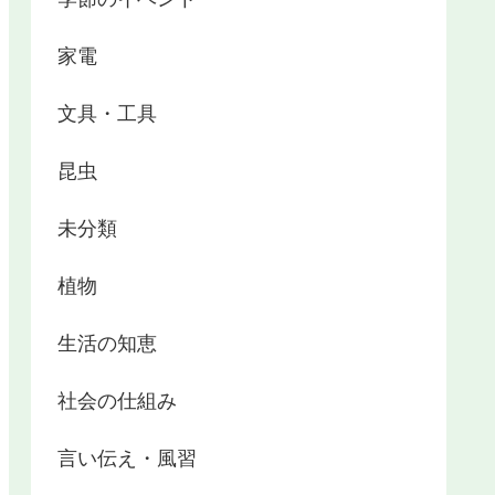
家電
文具・工具
昆虫
未分類
植物
生活の知恵
社会の仕組み
言い伝え・風習