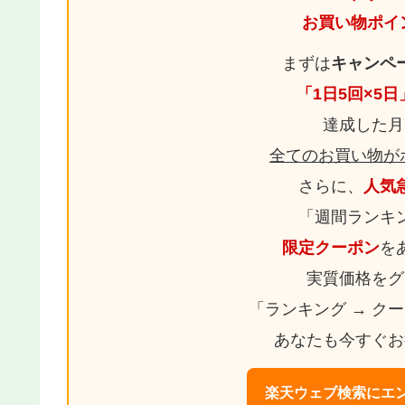
お買い物ポイ
まずは
キャンペ
「1日5回×5
達成した月
全てのお買い物が
さらに、
人気
「週間ランキ
限定クーポン
を
実質価格をグ
「ランキング → ク
あなたも今すぐお
楽天ウェブ検索にエン