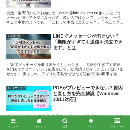
突然「楽天IDからのお知らせ（notice@info.rakuten.co.jp）」という
メールが届いて不安になった方、多いのではないでしょうか。 一見
すると本物のようでも、「これって本当に楽天から？」「不正ログイ
ンされたのでは？」と心配に...
LINEでメッセージが消せない？
インターネット
「期限がすぎても送信を消去でき
ます」とは
LINEでメッセージを取り消そうとしたとき、「期限がすぎても送信
を消去できます」という広告が出て、結局消せなかったことはありま
せんか。 実はこれ、アプリの不具合ではなく送信取消の期限を過ぎ
ているサインです。 2025年10月以降、LINEの...
PDFがプレビューできない？原因
インターネット
と直し方を完全解説【Windows
10/11対応】
Windows 10 や 11 で PDF を開こうとしたときに「このファイルはコ
ンピューターに問題を起こす可能性があります」と警告が出てプレビ
ューできない──そんな経験はありませんか。 実はこの症状、PDF自
メニュー
ホーム
検索
トップ
サイドバー