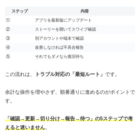
ステップ
内容
①
アプリを最新版にアップデート
②
ストーリーを開いてスワイプ確認
③
別アカウントや端末で確認
④
改善しなければ不具合報告
⑤
それでもダメなら復旧待ち
この流れは、
トラブル対応の「最短ルート」
です。
余計な操作を増やさず、順番通りに進めるのがポイントで
す。
「確認→更新→切り分け→報告→待つ」の5ステップで考
えると迷いません
。