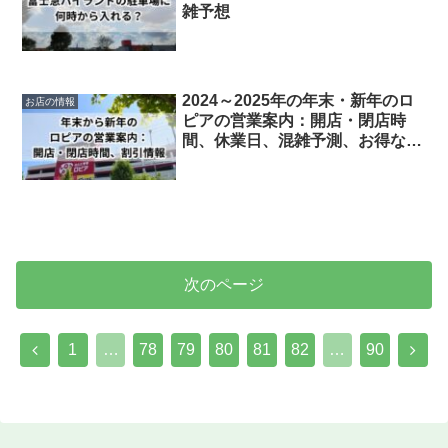
雑予想
2024～2025年の年末・新年のロ
お店の情報
ピアの営業案内：開店・閉店時
間、休業日、混雑予測、お得な割
引情報
次のページ
前
次
1
…
78
79
80
81
82
…
90
へ
へ