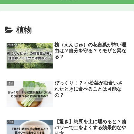
植物
槐（えんじゅ）の花言葉が怖い理
植物
由は？自分を守る？ミモザと異な
る？
びっくり！？ 小松菜が虫食いさ
植物
れたときに食べることは可能な
の？
【驚き】納豆を土に埋めると？菌
植物
パワーで土をよくする効果的なや
り方