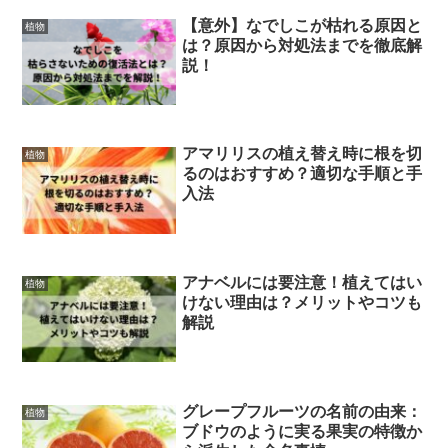
【意外】なでしこが枯れる原因と
植物
は？原因から対処法までを徹底解
説！
アマリリスの植え替え時に根を切
植物
るのはおすすめ？適切な手順と手
入法
アナベルには要注意！植えてはい
植物
けない理由は？メリットやコツも
解説
グレープフルーツの名前の由来：
植物
ブドウのように実る果実の特徴か