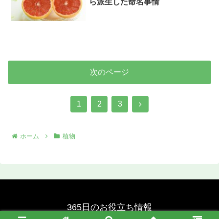
ら派生した命名事情
次のページ
次
1
2
3
へ
ホーム
植物
365日のお役立ち情報