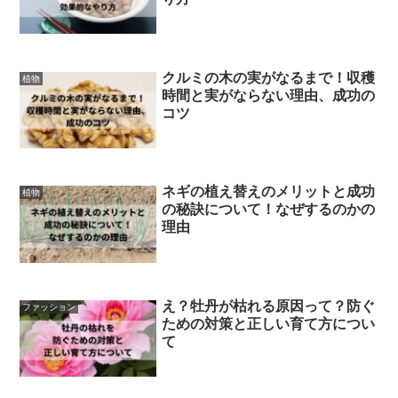
クルミの木の実がなるまで！収穫
植物
時間と実がならない理由、成功の
コツ
ネギの植え替えのメリットと成功
植物
の秘訣について！なぜするのかの
理由
え？牡丹が枯れる原因って？防ぐ
ファッション
ための対策と正しい育て方につい
て