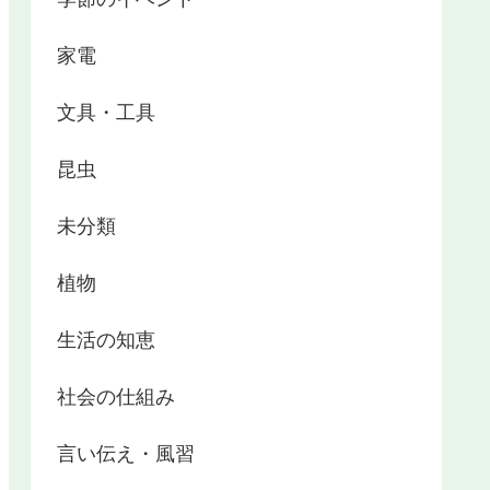
家電
文具・工具
昆虫
未分類
植物
生活の知恵
社会の仕組み
言い伝え・風習