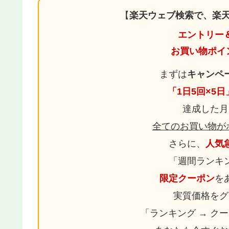
【
楽天ウェブ検索で、楽天
エントリー
お買い物ポイ
まずは
キャンペ
「1日5回×5
達成した月
全てのお買い物が
さらに、
人気
「週間ランキ
限定クーポン
を
実質価格をグ
「ランキング → ク