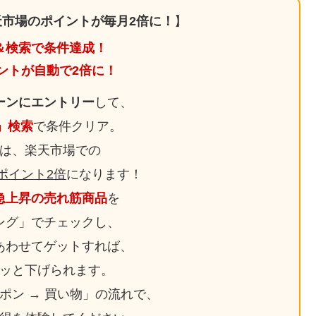
市場のポイントが毎月2倍に！
】
＆検索で条件達成！
ントが自動で2倍に！
ーンにエントリー
して、
日」検索
で条件クリア。
は、楽天市場での
ポイント2倍
になります！
急上昇の売れ筋商品
を
ング」でチェックし、
あわせてゲットすれば、
ッと下げられます。
ーポン → 買い物」の流れで、