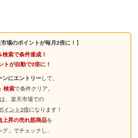
市場のポイントが毎月2倍に！
】
＆検索で条件達成！
ントが自動で2倍に！
ーンにエントリー
して、
日」検索
で条件クリア。
は、楽天市場での
ポイント2倍
になります！
急上昇の売れ筋商品
を
ング」でチェックし、