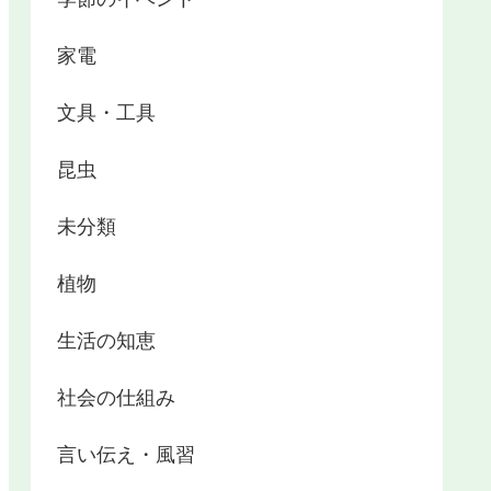
家電
文具・工具
昆虫
未分類
植物
生活の知恵
社会の仕組み
言い伝え・風習