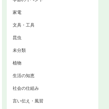
家電
文具・工具
昆虫
未分類
植物
生活の知恵
社会の仕組み
言い伝え・風習