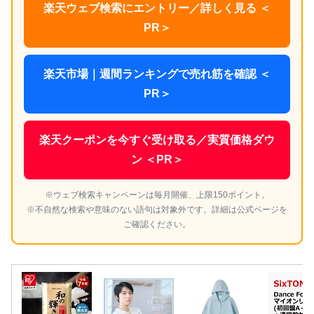
楽天ウェブ検索にエントリー／詳しく見る ＜
PR＞
楽天市場｜週間ランキングで売れ筋を確認 ＜
PR＞
楽天クーポンを今すぐ受け取る／実質価格ダウ
ン ＜PR＞
※ウェブ検索キャンペーンは毎月開催、上限150ポイント。
※不自然な検索や意味のない語句は対象外です。詳細は公式ページを
ご確認ください。