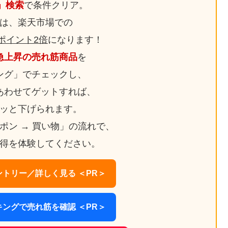
日」検索
で条件クリア。
は、楽天市場での
ポイント2倍
になります！
急上昇の売れ筋商品
を
ング」でチェックし、
あわせてゲットすれば、
ッと下げられます。
ーポン → 買い物」の流れで、
得を体験してください。
トリー／詳しく見る ＜PR＞
ングで売れ筋を確認 ＜PR＞