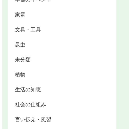
家電
文具・工具
昆虫
未分類
植物
生活の知恵
社会の仕組み
言い伝え・風習