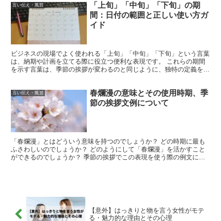
「上旬」「中旬」「下旬」の期
言い伝え・風習
間：日付の範囲と正しい使い方ガ
イド
ビジネスの現場でよく使われる「上旬」「中旬」「下旬」という言葉
は、納期や計画を立てる際に役立つ便利な表現です。 これらの期間
を示す言葉は、季節の挨拶が変わるのと同じように、独特の定義を持
っています。 本記事では、それぞれの期間の定義と使い方...
春爛漫の意味とその使用時期、季
言い伝え・風習
節の挨拶文例について
「春爛漫」とはどういう意味を持つのでしょうか？ どの時期に最も
ふさわしいのでしょうか？ どのようにして「春爛漫」を活かすこと
ができるのでしょうか？ 季節の挨拶でこの表現を使う際の例文には
どのようなものがあるでしょうか？ これらの疑問について...
【意外】はっきりと物を言う女性がモテ
る・魅力的な理由とその心理