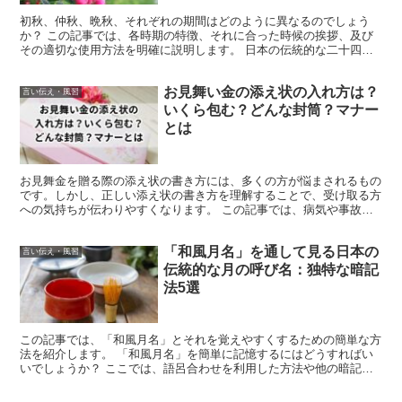
初秋、仲秋、晩秋、それぞれの期間はどのように異なるのでしょう
か？ この記事では、各時期の特徴、それに合った時候の挨拶、及び
その適切な使用方法を明確に説明します。 日本の伝統的な二十四節
気を基に定められた具体的な期間設定と、 それに基づく時候...
お見舞い金の添え状の入れ方は？
言い伝え・風習
いくら包む？どんな封筒？マナー
とは
お見舞金を贈る際の添え状の書き方には、多くの方が悩まされるもの
です。しかし、正しい添え状の書き方を理解することで、受け取る方
への気持ちが伝わりやすくなります。 この記事では、病気や事故、
自然災害など様々なシチュエーションに応じたお見舞金の贈...
「和風月名」を通して見る日本の
言い伝え・風習
伝統的な月の呼び名：独特な暗記
法5選
この記事では、「和風月名」とそれを覚えやすくするための簡単な方
法を紹介します。 「和風月名」を簡単に記憶するにはどうすればい
いでしょうか？ ここでは、語呂合わせを利用した方法や他の暗記技
術を紹介します。 これらのテクニックを用いて、皆さんの...