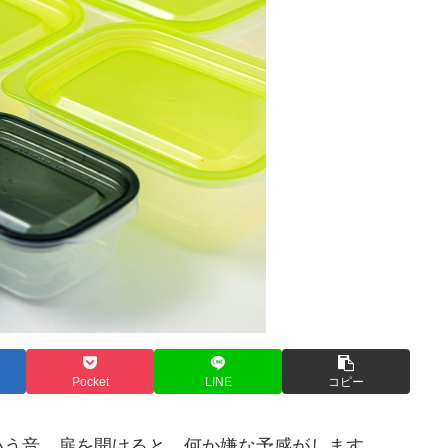
Pocket
LINE
コピー
いう音。扉を開けると、何か嫌な予感がします。