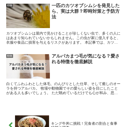
一匹のカツオブシムシを発見した
動物
ら、実は大群？即時対策と予防方
法
カツオブシムシは屋内で見かけることが珍しくない虫で、多くの人に
はあまり知られていないかもしれません。この虫が家に侵入すると、
衣服や食品に損害を与えるリスクがあります。 本記事では、カツオ
ブシムシの侵入が及ぼす影響、その生態、駆除方法、予防策...
アルパカまつ毛が気になる？愛さ
動物
れる特徴を徹底解説
白くてふわふわとした体毛、のんびりとした仕草、そして癒しのオー
ラを持つアルパカ。 牧場や動物園でその愛らしい姿を目にしたこと
がある人も多いでしょう。 ただ眺めているだけでも心が和み、思わ
ず微笑んでしまいますよね。 でも、アルパカはただ「かわ...
キング牛丼に挑戦！完食者の割合と食事