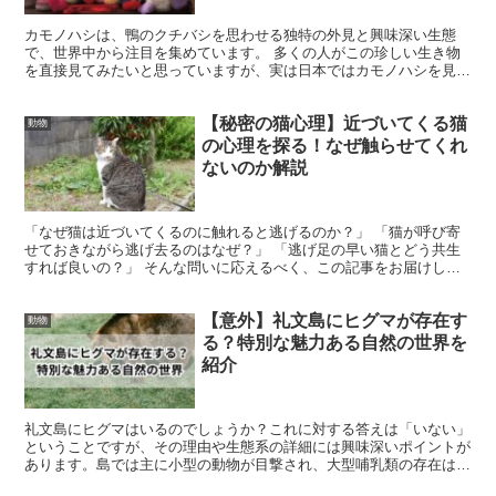
不可能なの？
カモノハシは、鴨のクチバシを思わせる独特の外見と興味深い生態
で、世界中から注目を集めています。 多くの人がこの珍しい生き物
を直接見てみたいと思っていますが、実は日本ではカモノハシを見る
ことができません。 この記事では、なぜ日本でカモノハシを...
【秘密の猫心理】近づいてくる猫
動物
の心理を探る！なぜ触らせてくれ
ないのか解説
「なぜ猫は近づいてくるのに触れると逃げるのか？」 「猫が呼び寄
せておきながら逃げ去るのはなぜ？」 「逃げ足の早い猫とどう共生
すれば良いの？」 そんな問いに応えるべく、この記事をお届けしま
す。 愛猫の甘えた様子を見せた後に、あっという間に去っ...
【意外】礼文島にヒグマが存在す
動物
る？特別な魅力ある自然の世界を
紹介
礼文島にヒグマはいるのでしょうか？これに対する答えは「いない」
ということですが、その理由や生態系の詳細には興味深いポイントが
あります。島では主に小型の動物が目撃され、大型哺乳類の存在は確
認されていません。 しかし、隣の利尻島では、なんと10...