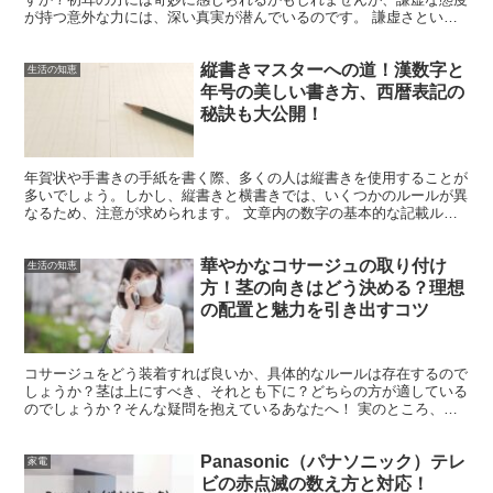
が持つ意外な力には、深い真実が潜んでいるのです。 謙虚さという
のは、自己を控えめにすることで周囲からの尊敬や信頼を得...
縦書きマスターへの道！漢数字と
生活の知恵
年号の美しい書き方、西暦表記の
秘訣も大公開！
年賀状や手書きの手紙を書く際、多くの人は縦書きを使用することが
多いでしょう。しかし、縦書きと横書きでは、いくつかのルールが異
なるため、注意が求められます。 文章内の数字の基本的な記載ルー
ル 文章中で数字を記述する際の基本ルールは以下のとおり...
華やかなコサージュの取り付け
生活の知恵
方！茎の向きはどう決める？理想
の配置と魅力を引き出すコツ
コサージュをどう装着すれば良いか、具体的なルールは存在するので
しょうか？茎は上にすべき、それとも下に？どちらの方が適している
のでしょうか？そんな疑問を抱えているあなたへ！ 実のところ、
「正しい」装着方法というものはありません。コサージュのデ...
Panasonic（パナソニック）テレ
家電
ビの赤点滅の数え方と対応！