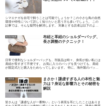
シマエナガを自宅で飼うことは可能でしょうか？この小さな鳥の自然
環境や特性について詳しく知りたいと思う方も多いでしょう。 この
記事では、そんな疑問を解消します。 対象とする読者は以下のよう
な方々です： シマエナガを飼いたいと思っているが、それ...
布紐と革紐のショルダーバッグ、
生活の知恵
長さ調整のテクニック！
日常で便利なショルダーバッグも、市販品は時々、身長が低い私には
肩紐が長すぎて不便です。 お気に入りのバッグを見つけても、肩紐
が固定式だと購入をためらってしまいます。 特に、海外製のバッグ
は肩紐が長めに設計されていることが多いです。 調節可能...
まさか！謙虚すぎる人の本性と魅
人間関係
力は？身近な影響力とその秘密を
解説
皆さんは「謙虚な人が一番怖い」という表現を耳にしたことはありま
すか？初耳の方には奇妙に感じられるかもしれませんが、謙虚な態度