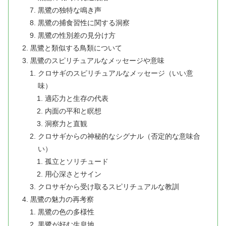
黒鷺の独特な鳴き声
黒鷺の捕食習性に関する洞察
黒鷺の性別差の見分け方
黒鷺と類似する鳥類について
黒鷺のスピリチュアルなメッセージや意味
クロサギのスピリチュアルなメッセージ（いい意
味）
適応力と生存の代表
内面の平和と瞑想
洞察力と直観
クロサギからの神秘的なシグナル（否定的な意味合
い）
孤立とソリチュード
用心深さとサイン
クロサギから受け取るスピリチュアルな教訓
黒鷺の魅力の再考察
黒鷺の色の多様性
黒鷺が好む生息地