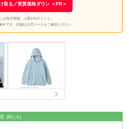
け取る／実質価格ダウン ＜PR＞
ンは毎月開催、上限150ポイント。
象外です。詳細は公式ページをご確認ください。
次