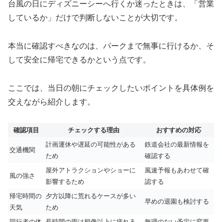
台風の日にディズニーシーへ行くか迷ったときは、「営業
しているか」だけで判断しないことが大切です。
本当に確認すべきなのは、パークまで無事に行けるか、そ
して安全に帰宅できるかという点です。
ここでは、当日の朝にチェックしたいポイントを具体例を
交えながら紹介します。
確認項目
チェックする理由
おすすめの対応
計画運休や遅延の可能性がある
鉄道会社の最新情報を
交通機関
ため
確認する
屋外アトラクションやショーに
風速予報もあわせて確
風の強さ
影響するため
認する
帰宅時間の
夕方以降に荒れるケースが多い
早めの退園も検討する
天気
ため
同行者の体
長時間の雨は想像以上に疲れる
無理のない予定に変更