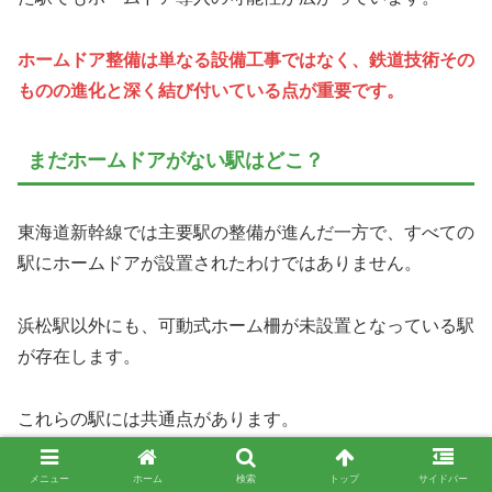
ホームドア整備は単なる設備工事ではなく、鉄道技術その
ものの進化と深く結び付いている点が重要です。
まだホームドアがない駅はどこ？
東海道新幹線では主要駅の整備が進んだ一方で、すべての
駅にホームドアが設置されたわけではありません。
浜松駅以外にも、可動式ホーム柵が未設置となっている駅
が存在します。
これらの駅には共通点があります。
それは、利用者数や停車列車の種類、駅構造などを総合的
メニュー
ホーム
検索
トップ
サイドバー