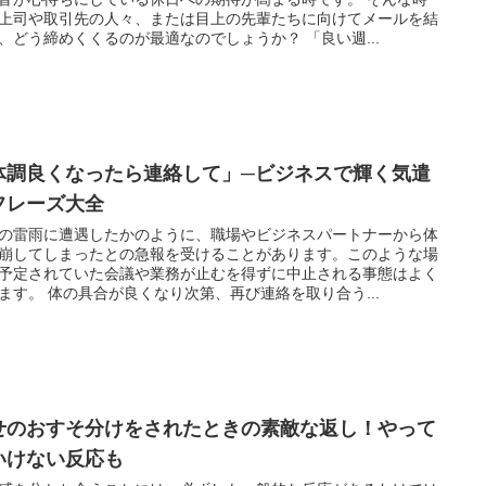
上司や取引先の人々、または目上の先輩たちに向けてメールを結
、どう締めくくるのが最適なのでしょうか？ 「良い週...
体調良くなったら連絡して」─ビジネスで輝く気遣
フレーズ大全
の雷雨に遭遇したかのように、職場やビジネスパートナーから体
崩してしまったとの急報を受けることがあります。このような場
予定されていた会議や業務が止むを得ずに中止される事態はよく
ます。 体の具合が良くなり次第、再び連絡を取り合う...
せのおすそ分けをされたときの素敵な返し！やって
いけない反応も