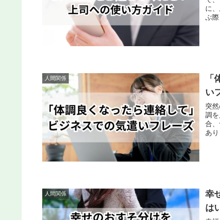
に、
ぶ際
「
人間関係
い
突然
調を
合、
あり
幸
人間関係
は