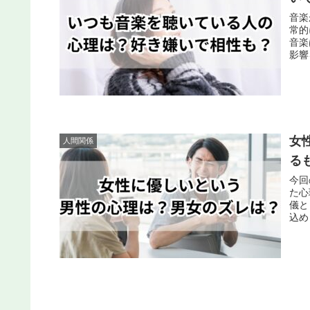
音楽
常的
音楽
影響
女
人間関係
る
今回
た心
儀と
込め