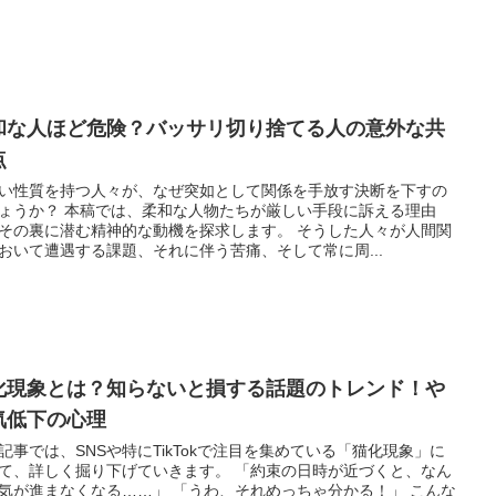
和な人ほど危険？バッサリ切り捨てる人の意外な共
点
い性質を持つ人々が、なぜ突如として関係を手放す決断を下すの
ょうか？ 本稿では、柔和な人物たちが厳しい手段に訴える理由
その裏に潜む精神的な動機を探求します。 そうした人々が人間関
おいて遭遇する課題、それに伴う苦痛、そして常に周...
化現象とは？知らないと損する話題のトレンド！や
気低下の心理
記事では、SNSや特にTikTokで注目を集めている「猫化現象」に
て、詳しく掘り下げていきます。 「約束の日時が近づくと、なん
気が進まなくなる……」 「うわ、それめっちゃ分かる！」 こんな