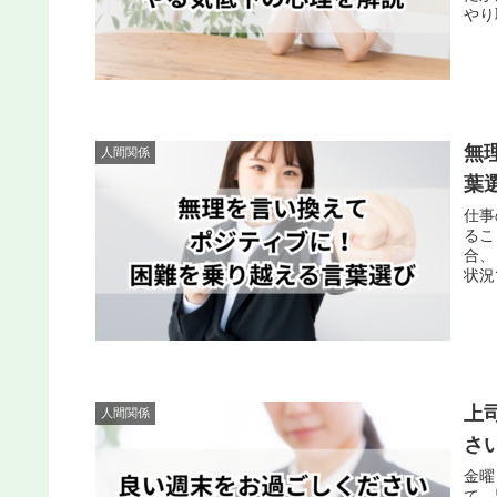
やり
無
人間関係
葉
仕事
るこ
合、
状況
上
人間関係
さ
金曜
て、