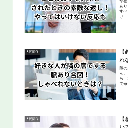
幸福
あり
すべ
け」
【
人間関係
れ
隣の
ん。
ら、
で毎
【
人間関係
い