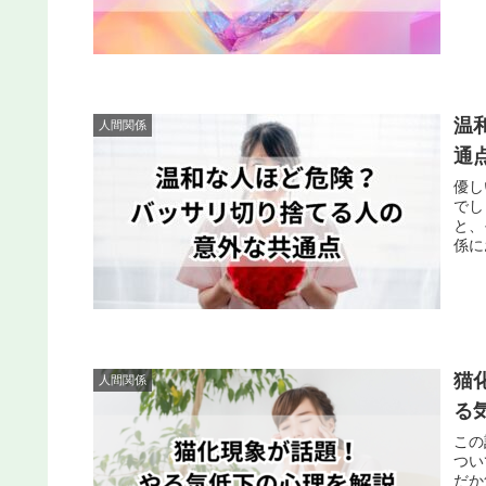
温
人間関係
通
優し
でし
と、
係に
猫
人間関係
る
この
つい
だか