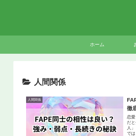
ホーム
人間関係
F
人間関係
徹
恋愛
だと
人」
では