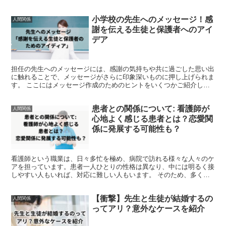
さに追われていると、人との繋がりにも変化が生じること...
小学校の先生へのメッセージ！感
人間関係
謝を伝える生徒と保護者へのアイ
デア
担任の先生へのメッセージには、感謝の気持ちや共に過ごした思い出
に触れることで、メッセージがさらに印象深いものに押し上げられま
す。 ここにはメッセージ作成のためのヒントをいくつかご紹介しま
す。 感謝の心を表す言葉を添える 心に残るエピソードを...
患者との関係について: 看護師が
人間関係
心地よく感じる患者とは？恋愛関
係に発展する可能性も？
看護師という職業は、日々多忙を極め、病院で訪れる様々な人々のケ
アを担っています。患者一人ひとりの性格は異なり、中には明るく接
しやすい人もいれば、対応に難しい人もいます。 そのため、多くの
看護師は専門的な立場から患者へ接しており、一貫したプロ...
【衝撃】先生と生徒が結婚するの
人間関係
ってアリ？意外なケースを紹介