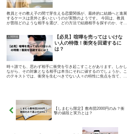
教員とその教え子の間で芽生える恋愛関係が、最終的に結婚へと進展
するケースは意外と多いというのが実態のようです。 今回は、教員
が普段どのような相手を選び、どの方法で結婚相手を探すのか、その
傾向と対策について掘り下げていきます。 また、現代にお...
【必見】喧嘩を売っては いけな
人間関係
い人の特徴！衝突を回避するに
は？
時々誰でも、思わず相手に衝突を引き起こすことがあります。しかし
ながら、その対象となる相手は本当にそれに値するのでしょうか。こ
のテキストでは、衝突を生むべきでない人々の特性に焦点を当て、そ
の理由を掘り下げていきます。 単に外見からでは判別しづ...
【しまむら限定】敷布団2000円のみ？衝
撃の値段と実力とは？