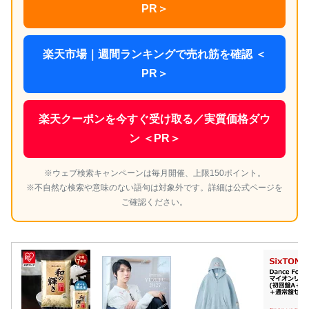
PR＞
楽天市場｜週間ランキングで売れ筋を確認 ＜
PR＞
楽天クーポンを今すぐ受け取る／実質価格ダウ
ン ＜PR＞
※ウェブ検索キャンペーンは毎月開催、上限150ポイント。
※不自然な検索や意味のない語句は対象外です。詳細は公式ページを
ご確認ください。