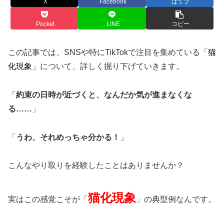
X
Facebook
はてブ
Pocket
LINE
コピー
この記事では、SNSや特にTikTokで注目を集めている「
猫
化現象
」について、詳しく掘り下げていきます。
「
約束の日時が近づくと、なんだか気が進まなくな
る……
」
「
うわ、それめっちゃ分かる！
」
こんなやり取りを経験したことはありませんか？
猫化現象
実はこの感覚こそが「
」の典型例なんです。