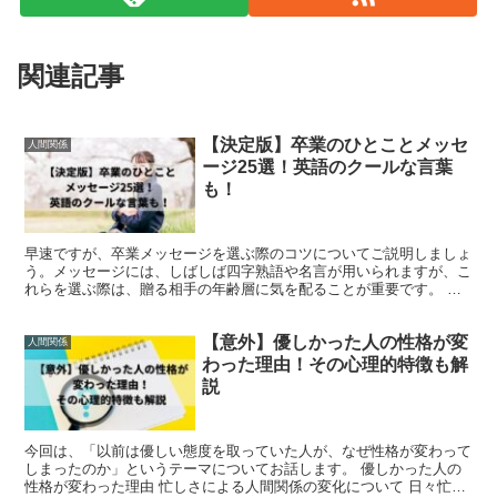
関連記事
【決定版】卒業のひとことメッセ
人間関係
ージ25選！英語のクールな言葉
も！
早速ですが、卒業メッセージを選ぶ際のコツについてご説明しましょ
う。メッセージには、しばしば四字熟語や名言が用いられますが、こ
れらを選ぶ際は、贈る相手の年齢層に気を配ることが重要です。 た
とえば、若い卒業生には新たな旅立ちを祝う明るい言葉を、...
【意外】優しかった人の性格が変
人間関係
わった理由！その心理的特徴も解
説
今回は、「以前は優しい態度を取っていた人が、なぜ性格が変わって
しまったのか」というテーマについてお話します。 優しかった人の
性格が変わった理由 忙しさによる人間関係の変化について 日々忙し