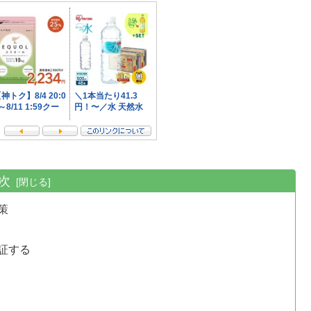
次
策
証する