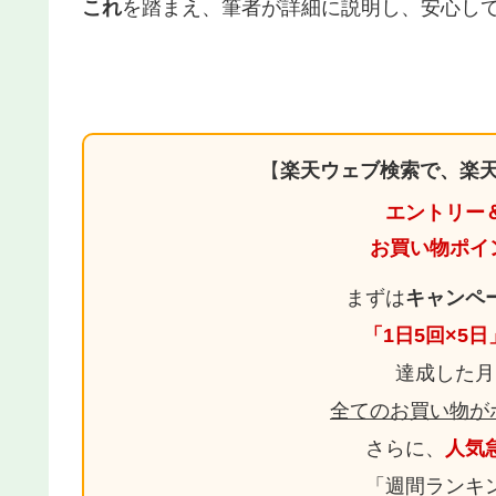
これ
を踏まえ、筆者が詳細に説明し、安心し
【
楽天ウェブ検索で、楽天
エントリー
お買い物ポイ
まずは
キャンペ
「1日5回×5
達成した月
全てのお買い物が
さらに、
人気
「週間ランキ