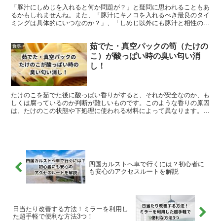
「豚汁にしめじを入れると何か問題が？」と疑問に思われることもあ
るかもしれませんね。また、「豚汁にキノコを入れるべき最良のタイ
ミングは具体的にいつなのか？」、「しめじ以外にも豚汁と相性の良
いキノコって何があるの？」といった質問も頭をよぎるかと...
茹でた・真空パックの筍（たけの
食事
こ）が酸っぱい時の臭い匂い消
し！
たけのこを茹でた後に酸っぱい香りがすると、それが安全なのか、も
しくは腐っているのか判断が難しいものです。このような香りの原因
は、たけのこの状態や下処理に使われる材料によって異なります。
実は、新鮮なたけのこでも酸っぱい香りがすることがありま...
四国カルストへ車で行くには？初心者に
も安心のアクセスルートを解説
日当たり改善する方法！ミラーを利用し
た超手軽で便利な方法3つ！