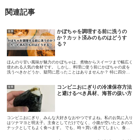
関連記事
かぼちゃを調理する前に洗うの
食事
か？カット済みのものはどうす
る？
ほんのり甘い風味が魅力のかぼちゃは、煮物からスイーツまで幅広く
使われる人気の食材です。 しかし、料理に使う前にかぼちゃの皮を
洗うべきかどうか、疑問に思ったことはありませんか？ 特に四分の
一にカットされたかぼちゃは、そのまま使えるのか迷うこと...
コンビニおにぎりの冷凍保存方法
食事
と避けるべき具材、海苔の扱い方
コンビニおにぎり、みんな大好きなおやつですよね。私のお気に入り
はツナマヨと明太子。主食としてだけでなく、小腹が空いたときのス
ナックとしてもよく食べます。 でも、時々買い過ぎてしまい、食べ
きれずに余らせてしまうこともあります。特に100円セー...