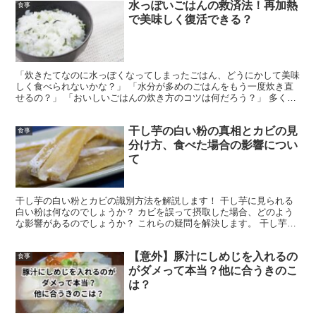
水っぽいごはんの救済法！再加熱
食事
で美味しく復活できる？
「炊きたてなのに水っぽくなってしまったごはん、どうにかして美味
しく食べられないかな？」 「水分が多めのごはんをもう一度炊き直
せるの？」 「おいしいごはんの炊き方のコツは何だろう？」 多くの
人が遭遇する「ごはんが水っぽくなってしまう」という問...
干し芋の白い粉の真相とカビの見
食事
分け方、食べた場合の影響につい
て
干し芋の白い粉とカビの識別方法を解説します！ 干し芋に見られる
白い粉は何なのでしょうか？ カビを誤って摂取した場合、どのよう
な影響があるのでしょうか？ これらの疑問を解決します。 干し芋に
見られるカビの種類や毒性、その白い粉が何であるか、そ...
【意外】豚汁にしめじを入れるの
食事
がダメって本当？他に合うきのこ
は？