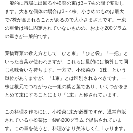
一般的に市場に出回る小松菜の束は3～7株の間で変動し
ます。大きな個体の場合は3～4株、小さめのものは最大
で7株が含まれることがあるので大小さまざまです。一束
の重量は特に固定されていないものの、およそ200グラム
の重さが一般的です。
葉物野菜の数え方として「ひと束」「ひと袋」「一把」と
いった言葉が使われますが、これらは量的には換算して同
じ意味合いを持ちます。一方で、小松菜の「1株」という
単位がありますが、「1束」とは区別されるべきです。一
株は根元でつながった一組の葉と茎であり、いくつかをま
とめて束にすることにより「1束」と称されています。
この料理を作るには、小松菜1束が必要ですが、通常市販
されている小松菜は一袋約200グラムで提供されていま
す。この量を使うと、料理がより美味しく仕上がります。