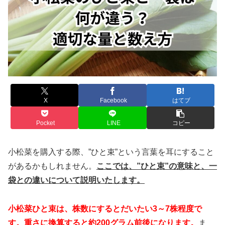
X
Facebook
はてブ
Pocket
LINE
コピー
小松菜を購入する際、”ひと束”という言葉を耳にすること
があるかもしれません。
ここでは、”ひと束”の意味と、一
袋との違いについて説明いたします。
小松菜ひと束は、株数にするとだいたい3～7株程度で
す。重さに換算すると約200グラム前後になります。
ま