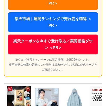
PR＞
楽天市場｜週間ランキングで売れ筋を確認 ＜
PR＞
楽天クーポンを今すぐ受け取る／実質価格ダウ
ン ＜PR＞
※ウェブ検索キャンペーンは毎月開催、上限150ポイント。
※不自然な検索や意味のない語句は対象外です。詳細は公式ページを
ご確認ください。