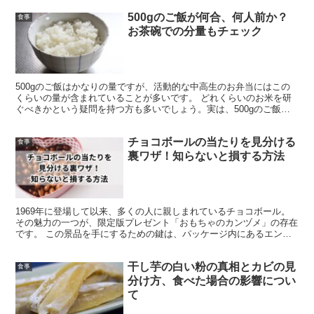
500gのご飯が何合、何人前か？
食事
お茶碗での分量もチェック
500gのご飯はかなりの量ですが、活動的な中高生のお弁当にはこの
くらいの量が含まれていることが多いです。 どれくらいのお米を研
ぐべきかという疑問を持つ方も多いでしょう。実は、500gのご飯は
約1.4合と換算されます。 ご飯が多く感じられるか...
チョコボールの当たりを見分ける
食事
裏ワザ！知らないと損する方法
1969年に登場して以来、多くの人に親しまれているチョコボール。
その魅力の一つが、限定版プレゼント「おもちゃのカンヅメ」の存在
です。 この景品を手にするための鍵は、パッケージ内にあるエンゼ
ルのマーク。しかし、開けてみても当たりが出ず、少しが...
干し芋の白い粉の真相とカビの見
食事
分け方、食べた場合の影響につい
て