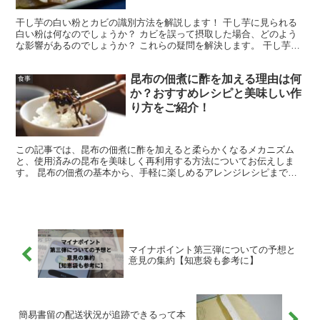
干し芋の白い粉とカビの識別方法を解説します！ 干し芋に見られる
白い粉は何なのでしょうか？ カビを誤って摂取した場合、どのよう
な影響があるのでしょうか？ これらの疑問を解決します。 干し芋に
見られるカビの種類や毒性、その白い粉が何であるか、そ...
昆布の佃煮に酢を加える理由は何
食事
か？おすすめレシピと美味しい作
り方をご紹介！
この記事では、昆布の佃煮に酢を加えると柔らかくなるメカニズム
と、使用済みの昆布を美味しく再利用する方法についてお伝えしま
す。 昆布の佃煮の基本から、手軽に楽しめるアレンジレシピまで詳
しくご紹介します。 また、佃煮の起源や主要な産地に触れつつ...
マイナポイント第三弾についての予想と
意見の集約【知恵袋も参考に】
簡易書留の配送状況が追跡できるって本