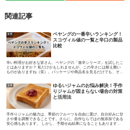
関連記事
ペヤングの一番辛いランキング！
食事
スコヴィル値の一覧と辛口の製品
比較
辛い料理がお好きな皆さん、ペヤングの「激辛シリーズ」を試したこ
とはありますか？ 私だけかもしれませんが、この辛さには耐え難い
ものがありますね（笑）。パッケージや商品名を見るだけでも、その
辛さが感じられます。 さまざまな製品がある中で、それぞ...
ゆるいジャムのお悩み解決！手作
食事
りジャムが固まらない場合の対策
と活用法
手作りジャムの魅力は、季節のフルーツを自由に選び、自分好みに甘
さや量を調整できることです。さらに、自作ならではの無添加である
安心感もあります。 しかし、予期せぬ結果になることもあります。
特に、「ジャムが固まらない」という問題はよくある悩みで...