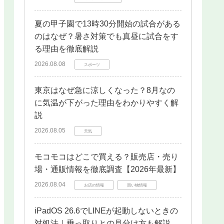
夏の甲子園で13時30分開始の試合がある
のはなぜ？暑さ対策でも真昼に試合をす
る理由を徹底解説
2026.08.08
スポーツ
東京はなぜ急に涼しくなった？8月なの
に気温が下がった理由をわかりやすく解
説
2026.08.05
天気
モコモコはどこで買える？販売店・売り
場・通販情報を徹底調査【2026年最新】
2026.08.04
お店の情報
買い物情報
iPadOS 26.6でLINEが起動しないときの
対処法｜乗っ取りとの見分け方も解説