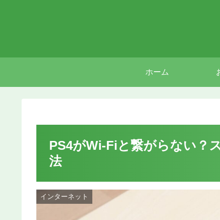
ホーム
PS4がWi-Fiと繋がらな
法
インターネット