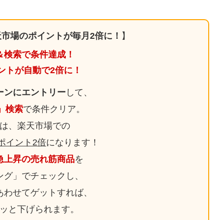
市場のポイントが毎月2倍に！
】
＆検索で条件達成！
ントが自動で2倍に！
ーンにエントリー
して、
日」検索
で条件クリア。
は、楽天市場での
ポイント2倍
になります！
急上昇の売れ筋商品
を
ング」でチェックし、
あわせてゲットすれば、
ッと下げられます。