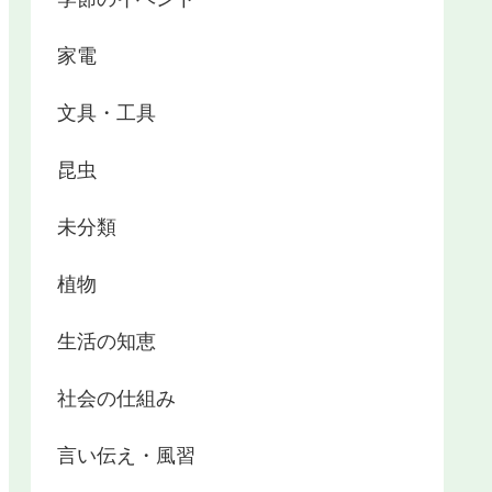
家電
文具・工具
昆虫
未分類
植物
生活の知恵
社会の仕組み
言い伝え・風習