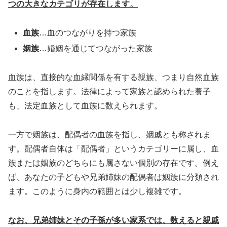
つの大きなカテゴリが存在します。
血族
…血のつながりを持つ家族
姻族
…婚姻を通じてつながった家族
血族は、直接的な血縁関係を有する親族、つまり自然血族
のことを指します。法律によって家族と認められた養子
も、法定血族として血族に数えられます。
一方で姻族は、配偶者の血族を指し、姻戚とも称されま
す。配偶者自体は「配偶者」というカテゴリーに属し、血
族または姻族のどちらにも属さない個別の存在です。例え
ば、あなたの子どもや兄弟姉妹の配偶者は姻族に分類され
ます。このように身内の範囲とは少し複雑です。
なお、兄弟姉妹とその子孫が多い家系では、数えると親戚