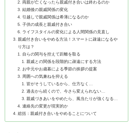
両親が亡くなったら親戚付き合いは終わるのか
結婚後の親戚関係の変化
引越しで親戚関係は希薄になるのか
子供の成長と親戚付き合い
ライフスタイルの変化による人間関係の見直し
親戚付き合いをやめる方法！スマートに疎遠になるや
り方は？
自らの関与を控えて距離を取る
親戚との関係を段階的に疎遠にする方法
お中元やお歳暮による季節の挨拶の提案
周囲への気兼ねを抑える
皆がそうしているから、仕方なく…
過去から続くので、今さら変えられない…
親戚づきあいをやめたら、風当たりが強くなる…
連絡先の変更が現実的か
総括：親戚付き合いをやめることについて