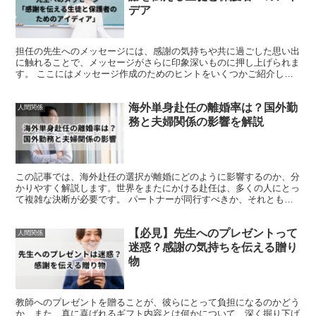
デア
担任の先生へのメッセージには、感謝の気持ちや共に過ごした思い出
に触れることで、メッセージがさらに印象深いものに押し上げられま
す。 ここにはメッセージ作成のためのヒントをいくつかご紹介しま
す。 感謝の心を表す言葉を添える 心に残るエピソードを...
海外単身赴任の離婚率は？国外勤
人間関係
務と夫婦関係の影響を解説
この記事では、海外赴任の選択が離婚にどのように影響するのか、分
かりやすく解説します。世界をまたにかける赴任は、多くの人にとっ
て複雑な決断が必要です。 パートナーが同行すべきか、それとも単
身で行くべきかは案外悩ましい問題。今回、具体的なデータ...
【必見】先生へのプレゼントって
人間関係
迷惑？感謝の気持ちを伝える贈り
物
教師へのプレゼントを贈ることが、彼らにとって負担になるのかどう
か、また、真に喜ばれるギフト内容とは何かについて、深く掘り下げ