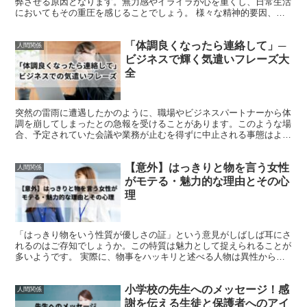
弊させる原因となります。無力感やイライラが心を重くし、日常生活
においてもその重圧を感じることでしょう。 様々な精神的要因、例
えば不安感、嫉妬心、自尊心の欠如などが、この種の疲労感...
「体調良くなったら連絡して」─
人間関係
ビジネスで輝く気遣いフレーズ大
全
突然の雷雨に遭遇したかのように、職場やビジネスパートナーから体
調を崩してしまったとの急報を受けることがあります。このような場
合、予定されていた会議や業務が止むを得ずに中止される事態はよく
あります。 体の具合が良くなり次第、再び連絡を取り合う...
【意外】はっきりと物を言う女性
人間関係
がモテる・魅力的な理由とその心
理
「はっきり物をいう性質が優しさの証」という意見がしばしば耳にさ
れるのはご存知でしょうか。この特質は魅力として捉えられることが
多いようです。 実際に、物事をハッキリと述べる人物は異性からの
関心も高く、モテる傾向にあると言われています。 この記...
小学校の先生へのメッセージ！感
人間関係
謝を伝える生徒と保護者へのアイ