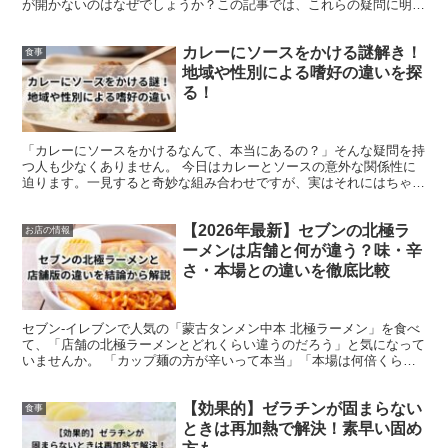
が開かないのはなぜでしょうか？この記事では、これらの疑問に明確
に答えます。 ハマグリが開かない理由や、死んでいる場...
カレーにソースをかける謎解き！
食事
地域や性別による嗜好の違いを探
る！
「カレーにソースをかけるなんて、本当にあるの？」そんな疑問を持
つ人も少なくありません。 今日はカレーとソースの意外な関係性に
迫ります。一見すると奇妙な組み合わせですが、実はそれにはちゃん
とした由来が存在しています。 なんと、過去のカレールー...
【2026年最新】セブンの北極ラ
お店の情報
ーメンは店舗と何が違う？味・辛
さ・本場との違いを徹底比較
セブン‐イレブンで人気の「蒙古タンメン中本 北極ラーメン」を食べ
て、「店舗の北極ラーメンとどれくらい違うのだろう」と気になって
いませんか。 「カップ麺の方が辛いって本当」「本場は何倍くらい
辛いの」「完食できたら店舗版にも挑戦できる」といった...
【効果的】ゼラチンが固まらない
食事
ときは再加熱で解決！素早い固め