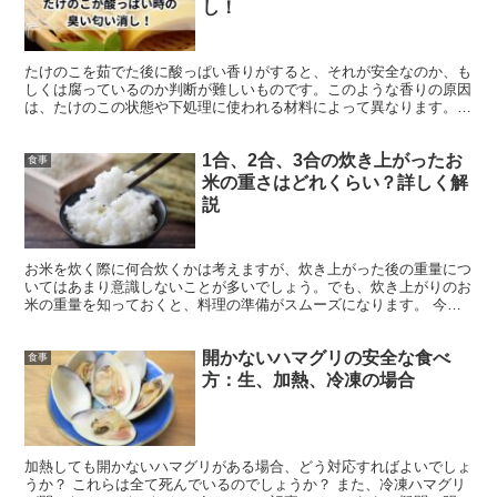
し！
たけのこを茹でた後に酸っぱい香りがすると、それが安全なのか、も
しくは腐っているのか判断が難しいものです。このような香りの原因
は、たけのこの状態や下処理に使われる材料によって異なります。
実は、新鮮なたけのこでも酸っぱい香りがすることがありま...
1合、2合、3合の炊き上がったお
食事
米の重さはどれくらい？詳しく解
説
お米を炊く際に何合炊くかは考えますが、炊き上がった後の重量につ
いてはあまり意識しないことが多いでしょう。でも、炊き上がりのお
米の重量を知っておくと、料理の準備がスムーズになります。 今回
は、1合から5合、そして一升炊きのお米の炊き上がり重量...
開かないハマグリの安全な食べ
食事
方：生、加熱、冷凍の場合
加熱しても開かないハマグリがある場合、どう対応すればよいでしょ
うか？ これらは全て死んでいるのでしょうか？ また、冷凍ハマグリ