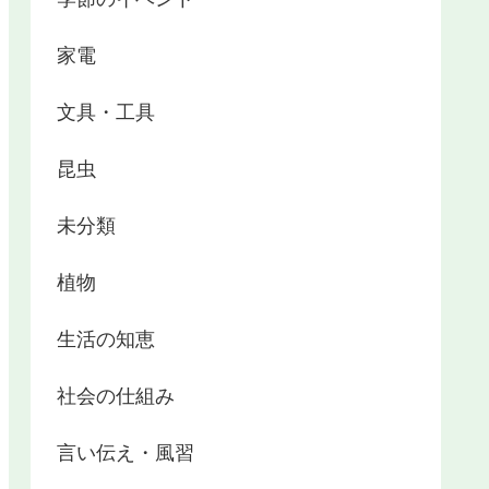
家電
文具・工具
昆虫
未分類
植物
生活の知恵
社会の仕組み
言い伝え・風習