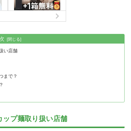
次
扱い店舗
つまで？
？
カップ麺取り扱い店舗