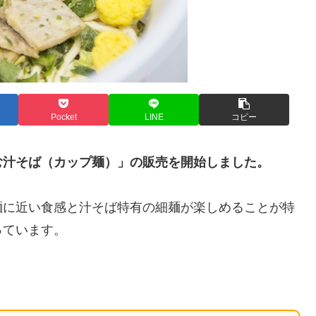
Pocket
LINE
コピー
む汁そば（カップ麺）」の販売を開始しました。
麺に近い食感と汁そば特有の細麺が楽しめることが特
っています。