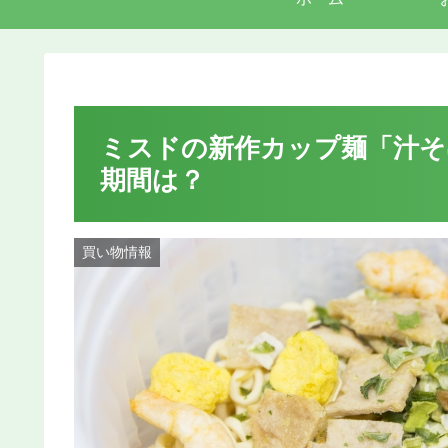
ミスドの新作カップ麺「汁そ
期間は？
買い物情報