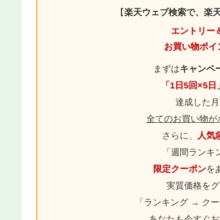
【
楽天ウェブ検索で、楽天
エントリー
お買い物ポイ
まずは
キャンペ
「1日5回×5
達成した月
全てのお買い物が
さらに、
人気
「週間ランキ
限定クーポン
を
実質価格をグ
「ランキング → ク
あなたも今すぐお