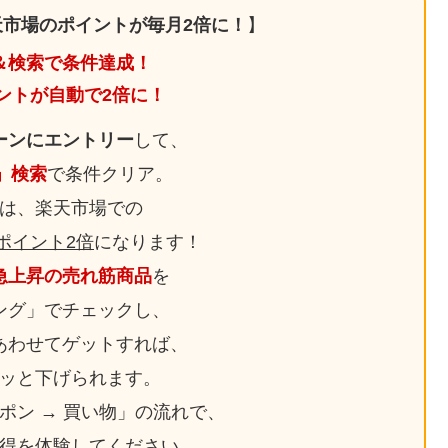
市場のポイントが毎月2倍に！
】
＆検索で条件達成！
ントが自動で2倍に！
ーンにエントリー
して、
日」検索
で条件クリア。
は、楽天市場での
ポイント2倍
になります！
急上昇の売れ筋商品
を
ング」でチェックし、
あわせてゲットすれば、
ッと下げられます。
ーポン → 買い物」の流れで、
得を体験してください。