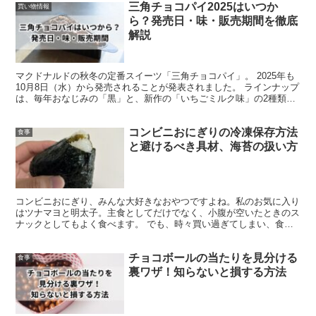
三角チョコパイ2025はいつか
買い物情報
ら？発売日・味・販売期間を徹底
解説
マクドナルドの秋冬の定番スイーツ「三角チョコパイ」。 2025年も
10月8日（水）から発売されることが発表されました。 ラインナップ
は、毎年おなじみの「黒」と、新作の「いちごミルク味」の2種類で
す。 「いちごミルク味」は“とちおとめ”を使っ...
コンビニおにぎりの冷凍保存方法
食事
と避けるべき具材、海苔の扱い方
コンビニおにぎり、みんな大好きなおやつですよね。私のお気に入り
はツナマヨと明太子。主食としてだけでなく、小腹が空いたときのス
ナックとしてもよく食べます。 でも、時々買い過ぎてしまい、食べ
きれずに余らせてしまうこともあります。特に100円セー...
チョコボールの当たりを見分ける
食事
裏ワザ！知らないと損する方法