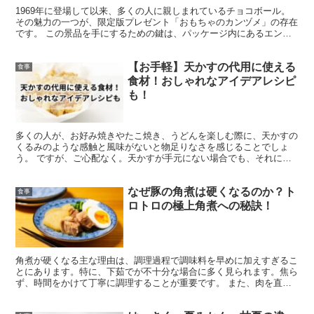
1969年に登場して以来、多くの人に親しまれているチョコボール。
その魅力の一つが、限定版プレゼント「おもちゃのカンヅメ」の存在
です。 この景品を手にするための鍵は、パッケージ内にあるエンゼ
ルのマーク。しかし、開けてみても当たりが出ず、少しが...
【お手軽】天かすの代用に使える
食事
食材！おしゃれなアイデアレシピ
も！
多くの人が、お好み焼きやたこ焼き、うどんを楽しむ際に、天かすの
くるみのような感触と風味がないと物足りなさを感じることでしょ
う。 ですが、ご心配なく。天かすが手元にない場合でも、それに匹
敵する美味しさを提供する様々な代替品が存在します。 また...
なぜ豚の角煮は硬くなるのか？ト
食事
ロトロの極上角煮への秘訣！
角煮が硬くなる主な理由は、調理過程で調味料を早めに加えすぎるこ
とにあります。特に、下茹でが不十分な場合に多く見られます。焦ら
ず、時間をかけて丁寧に調理することが重要です。 また、肉を直接
空気に晒さないことも大切です。肉が空気に触れると、硬く...