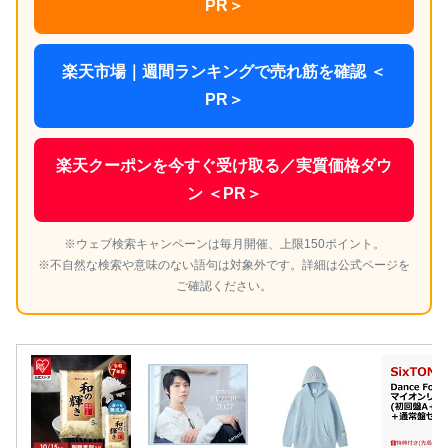
PR＞
楽天市場｜週間ランキングで売れ筋を確認 ＜
PR＞
楽天クーポンを今すぐ受け取る／実質価格ダウ
ン ＜PR＞
※ウェブ検索キャンペーンは毎月開催、上限150ポイント。
※不自然な検索や意味のない語句は対象外です。詳細は公式ページを
ご確認ください。