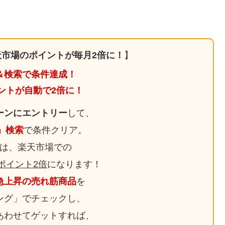
市場のポイントが毎月2倍に！
】
＆検索で条件達成！
ントが自動で2倍に！
ーンにエントリー
して、
日」検索
で条件クリア。
は、楽天市場での
ポイント2倍
になります！
急上昇の売れ筋商品
を
ング」でチェックし、
あわせてゲットすれば、