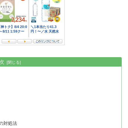
次
の対処法