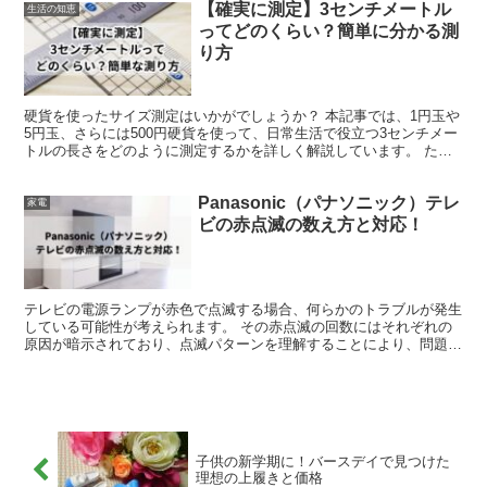
【確実に測定】3センチメートル
生活の知恵
ってどのくらい？簡単に分かる測
り方
硬貨を使ったサイズ測定はいかがでしょうか？ 本記事では、1円玉や
5円玉、さらには500円硬貨を使って、日常生活で役立つ3センチメー
トルの長さをどのように測定するかを詳しく解説しています。 たと
えば、1円玉を二枚重ねることで簡単に3センチメー...
Panasonic（パナソニック）テレ
家電
ビの赤点滅の数え方と対応！
テレビの電源ランプが赤色で点滅する場合、何らかのトラブルが発生
している可能性が考えられます。 その赤点滅の回数にはそれぞれの
原因が暗示されており、点滅パターンを理解することにより、問題点
を把握する手がかりになるのです。具体的には1回から14...
子供の新学期に！バースデイで見つけた
理想の上履きと価格