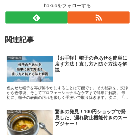
hakuoをフォローする
関連記事
【お手軽】帽子の色あせを簡単に
生活の知恵
戻す方法！直し方と防ぐ方法を解
説
色あせた帽子を再び鮮やかにすることは可能です。その秘訣を、洗浄
から色修復、そしてプロフェッショナルなケアまで詳細に解説。 最
初に、帽子の表面の汚れを優しく手洗いで取り除きます。次に、「染
めQ」スプレーを使って色褪せを修復し、美しい仕上がりを...
驚きの発見！100円ショップで発
生活の知恵
見した、漏れ防止機能付きのスー
プジャー！