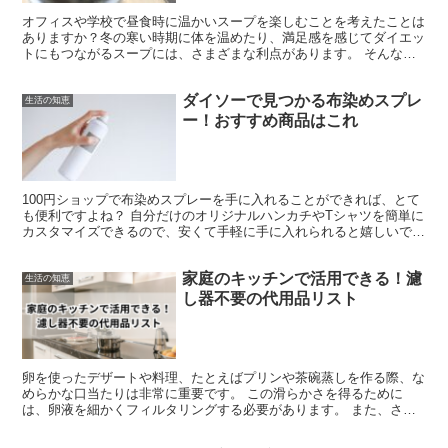
オフィスや学校で昼食時に温かいスープを楽しむことを考えたことは
ありますか？冬の寒い時期に体を温めたり、満足感を感じてダイエッ
トにもつながるスープには、さまざまな利点があります。 そんな時
に役立つのが、保温ができるスープジャーです。しかし、市...
ダイソーで見つかる布染めスプレ
生活の知恵
ー！おすすめ商品はこれ
100円ショップで布染めスプレーを手に入れることができれば、とて
も便利ですよね？ 自分だけのオリジナルハンカチやTシャツを簡単に
カスタマイズできるので、安くて手軽に手に入れられると嬉しいです
ね。 ですが、100円ショップで様々な色のスプレー...
家庭のキッチンで活用できる！濾
生活の知恵
し器不要の代用品リスト
卵を使ったデザートや料理、たとえばプリンや茶碗蒸しを作る際、な
めらかな口当たりは非常に重要です。 この滑らかさを得るために
は、卵液を細かくフィルタリングする必要があります。 また、さつ
まいもやかぼちゃを裏ごしするなど、料理で「こす」や「裏ご...