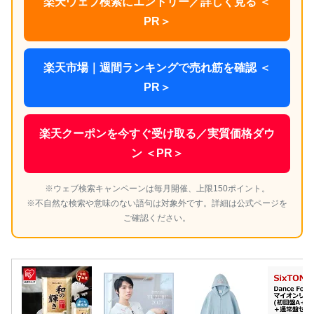
楽天ウェブ検索にエントリー／詳しく見る ＜
PR＞
楽天市場｜週間ランキングで売れ筋を確認 ＜
PR＞
楽天クーポンを今すぐ受け取る／実質価格ダウ
ン ＜PR＞
※ウェブ検索キャンペーンは毎月開催、上限150ポイント。
※不自然な検索や意味のない語句は対象外です。詳細は公式ページを
ご確認ください。