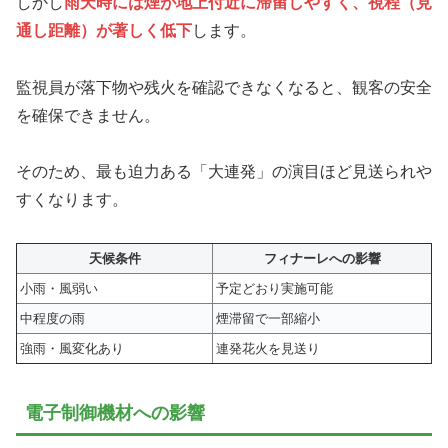
しかし
雨天時には煙が地上付近に滞留しやすく、視程（見
通し距離）が著しく低下
します。
監視員が落下物や残火を確認できなくなると、観客の安全
を確保できません。
そのため、最も迫力ある「大連発」の演目ほど見送られや
すくなります。
天候条件
フィナーレへの影響
小雨・風弱い
予定どおり実施可能
中程度の雨
煙滞留で一部縮小
強雨・風変化あり
連発花火を見送り
電子制御機材への影響