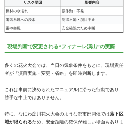
リスク要因
影響内容
機材の水濡れ
誤作動・不発
電気系統への浸水
制御不能・演目中止
雷や突風
安全確認のため中断
現場判断で変更される“フィナーレ演出”の実際
多くの花火大会では、当日の気象条件をもとに、現場責任
者が「演目実施・変更・省略」を即時判断します。
これは事前に決められたマニュアルに沿った行動であり、
勝手な中止ではありません。
特に、なにわ淀川花火大会のような都市部開催では
落下区
域が限られる
ため、安全距離の確保が難しい場面もありま