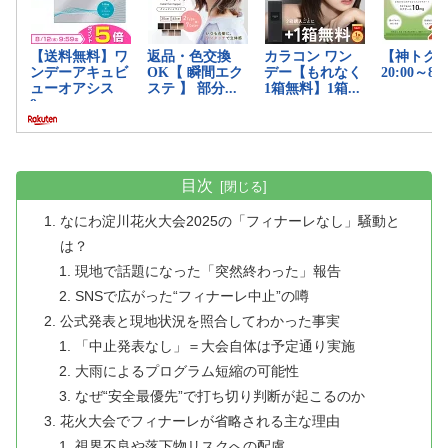
目次
なにわ淀川花火大会2025の「フィナーレなし」騒動と
は？
現地で話題になった「突然終わった」報告
SNSで広がった“フィナーレ中止”の噂
公式発表と現地状況を照合してわかった事実
「中止発表なし」＝大会自体は予定通り実施
大雨によるプログラム短縮の可能性
なぜ“安全最優先”で打ち切り判断が起こるのか
花火大会でフィナーレが省略される主な理由
視界不良や落下物リスクへの配慮