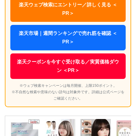
楽天ウェブ検索にエントリー／詳しく見る ＜
PR＞
楽天市場｜週間ランキングで売れ筋を確認 ＜
PR＞
楽天クーポンを今すぐ受け取る／実質価格ダウ
ン ＜PR＞
※ウェブ検索キャンペーンは毎月開催、上限150ポイント。
※不自然な検索や意味のない語句は対象外です。詳細は公式ページを
ご確認ください。