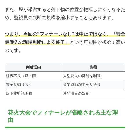
また、煙が滞留すると落下物の位置が把握しにくくなるた
め、監視員の判断で規模を縮小することもあります。
つまり、今回の“フィナーレなし”は中止ではなく、「安全
最優先の現場判断による終了」
という可能性が極めて高い
のです。
判断理由
影響
視界不良（煙・雨）
大型花火の発射を制限
電子制御リスク
音楽連動演出を見送り
落下物監視困難
連発演目の短縮
花火大会でフィナーレが省略される主な理
由