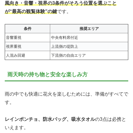
風向き・音響・視界の3条件がそろう位置を選ぶこと
が“最高の観覧体験”の鍵
です。
条件
推奨エリア
音響重視
中央有料席付近
視界重視
上流側の堤防上
人混み回避
下流側の自由エリア
雨天時の持ち物と安全な楽しみ方
雨の中でも快適に花火を楽しむためには、準備がすべてで
す。
レインポンチョ、防水バッグ、吸水タオル
の3点は必携と
いえます。