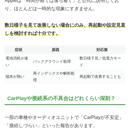
Appleは「時間が経てば落ち着く」と公式に説明してお
り、ほとんどは一時的な現象にすぎません。
数日様子を見て改善しない場合にのみ、再起動や設定見直
しを検討すれば十分です。
症状
原因
対応策
電池消耗が速
数日様子見／低電力モー
バックグラウンド処理
い
ド
再インデックスや解析処
端末が熱い
再起動で改善することも
理
CarPlayや接続系の不具合はどれくらい深刻？
一部の車種やオーディオユニットで「CarPlayが不安定」
「接続しづらい」といった報告があります。