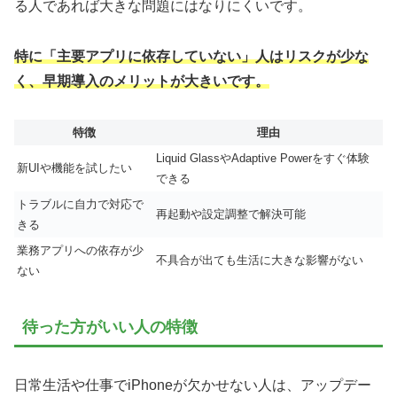
る人であれば大きな問題にはなりにくいです。
特に「主要アプリに依存していない」人はリスクが少な
く、早期導入のメリットが大きいです。
特徴
理由
Liquid GlassやAdaptive Powerをすぐ体験
新UIや機能を試したい
できる
トラブルに自力で対応で
再起動や設定調整で解決可能
きる
業務アプリへの依存が少
不具合が出ても生活に大きな影響がない
ない
待った方がいい人の特徴
日常生活や仕事でiPhoneが欠かせない人は、アップデー