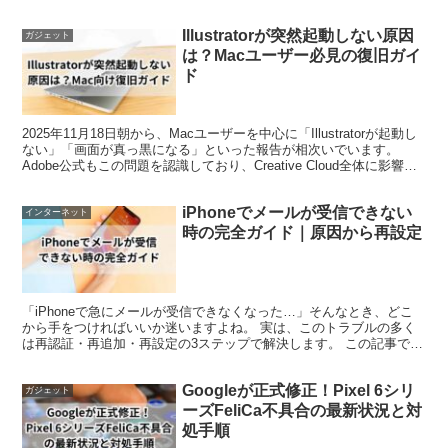
「CarPlayが不安定」といった声がSNSやメ...
Illustratorが突然起動しない原因
ガジェット
は？Macユーザー必見の復旧ガイ
ド
2025年11月18日朝から、Macユーザーを中心に「Illustratorが起動し
ない」「画面が真っ黒になる」といった報告が相次いでいます。
Adobe公式もこの問題を認識しており、Creative Cloud全体に影響す
る通信障害が原因...
iPhoneでメールが受信できない
インターネット
時の完全ガイド｜原因から再設定
「iPhoneで急にメールが受信できなくなった…」そんなとき、どこ
から手をつければいいか迷いますよね。 実は、このトラブルの多く
は再認証・再追加・再設定の3ステップで解決します。 この記事で
は、原因の切り分けから最短で直す手順、そしてGma...
Googleが正式修正！Pixel 6シリ
ガジェット
ーズFeliCa不具合の最新状況と対
処手順