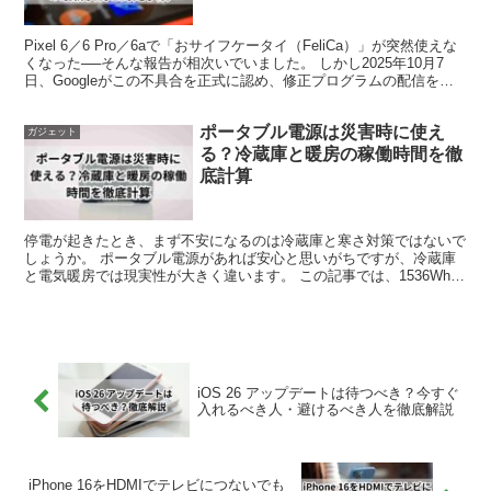
Pixel 6／6 Pro／6aで「おサイフケータイ（FeliCa）」が突然使えな
くなった──そんな報告が相次いでいました。 しかし2025年10月7
日、Googleがこの不具合を正式に認め、修正プログラムの配信を開
始しました。 今回のトラ...
ポータブル電源は災害時に使え
ガジェット
る？冷蔵庫と暖房の稼働時間を徹
底計算
停電が起きたとき、まず不安になるのは冷蔵庫と寒さ対策ではないで
しょうか。 ポータブル電源があれば安心と思いがちですが、冷蔵庫
と電気暖房では現実性が大きく違います。 この記事では、1536Whク
ラスを例に、冷蔵庫は何時間動くのか、暖房はどこま...
iOS 26 アップデートは待つべき？今すぐ
入れるべき人・避けるべき人を徹底解説
iPhone 16をHDMIでテレビにつないでも