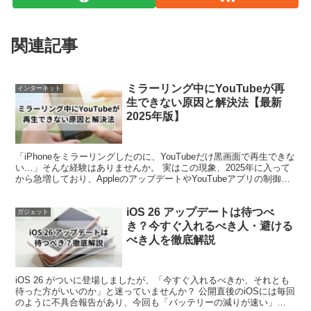
関連記事
ミラーリング中にYouTubeが再
インターネット
生できない原因と解決法【最新
2025年版】
「iPhoneをミラーリングしたのに、YouTubeだけ黒画面で再生できな
い…」そんな経験はありませんか。 実はこの現象、2025年に入って
から急増しており、AppleのアップデートやYouTubeアプリの制御強
化が影響していると考えられて...
iOS 26 アップデートは待つべ
ガジェット
き？今すぐ入れるべき人・避ける
べき人を徹底解説
iOS 26 がついに登場しましたが、「今すぐ入れるべきか、それとも
待った方がいいのか」と迷っていませんか？ 公開直後のiOSには毎回
のように不具合報告があり、今回も「バッテリーの減りが速い」