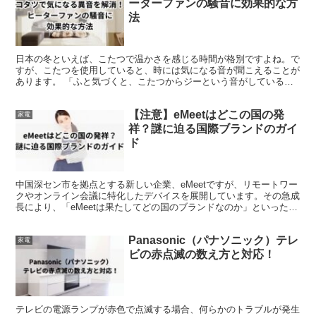
ーターファンの騒音に効果的な方
法
日本の冬といえば、こたつで温かさを感じる時間が格別ですよね。で
すが、こたつを使用していると、時には気になる音が聞こえることが
あります。 「ふと気づくと、こたつからジーという音がしているけ
れど、何か故障しているのだろうか？」 「長年愛用してい...
【注意】eMeetはどこの国の発
家電
祥？謎に迫る国際ブランドのガイ
ド
中国深セン市を拠点とする新しい企業、eMeetですが、リモートワー
クやオンライン会議に特化したデバイスを展開しています。その急成
長により、「eMeetは果たしてどの国のブランドなのか」といった検
索が増えています。 この記事では、eMeetの...
Panasonic（パナソニック）テレ
家電
ビの赤点滅の数え方と対応！
テレビの電源ランプが赤色で点滅する場合、何らかのトラブルが発生