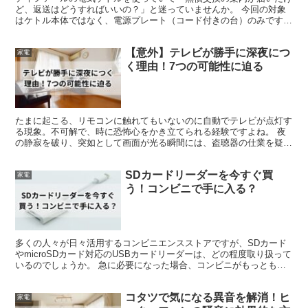
ど、返送はどうすればいいの？」と迷っていませんか。 今回の対象
はケトル本体ではなく、電源プレート（コード付きの台）のみです。
交換品が届いたら、同梱されている案内と返送用伝票を使...
【意外】テレビが勝手に深夜につ
家電
く理由！7つの可能性に迫る
たまに起こる、リモコンに触れてもいないのに自動でテレビが点灯す
る現象。不可解で、時に恐怖心をかき立てられる経験ですよね。 夜
の静寂を破り、突如として画面が光る瞬間には、盗聴器の仕業を疑い
たくなります。 しかし、盗聴器を疑う前に、その他の一般...
SDカードリーダーを今すぐ買
家電
う！コンビニで手に入る？
多くの人々が日々活用するコンビニエンスストアですが、SDカード
やmicroSDカード対応のUSBカードリーダーは、どの程度取り扱って
いるのでしょうか。 急に必要になった場合、コンビニがもっとも便
利な調達場所となる可能性があります。しかし、実...
コタツで気になる異音を解消！ヒ
家電