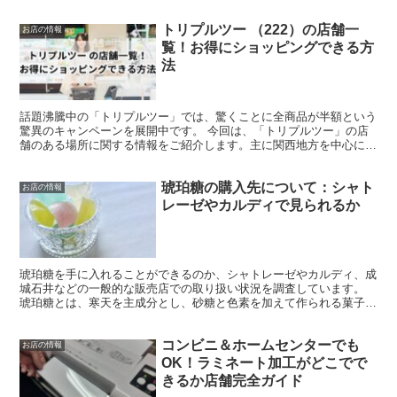
トリプルツー （222）の店舗一
お店の情報
覧！お得にショッピングできる方
法
話題沸騰中の「トリプルツー」では、驚くことに全商品が半額という
驚異のキャンペーンを展開中です。 今回は、「トリプルツー」の店
舗のある場所に関する情報をご紹介します。主に関西地方を中心に、
関東地域にも店舗を構えております。 加えて、オンライン...
琥珀糖の購入先について：シャト
お店の情報
レーゼやカルディで見られるか
琥珀糖を手に入れることができるのか、シャトレーゼやカルディ、成
城石井などの一般的な販売店での取り扱い状況を調査しています。
琥珀糖とは、寒天を主成分とし、砂糖と色素を加えて作られる菓子で
す。この色鮮やかで美味しい菓子は、SNS上では「食べら...
コンビニ＆ホームセンターでも
お店の情報
OK！ラミネート加工がどこでで
きるか店舗完全ガイド