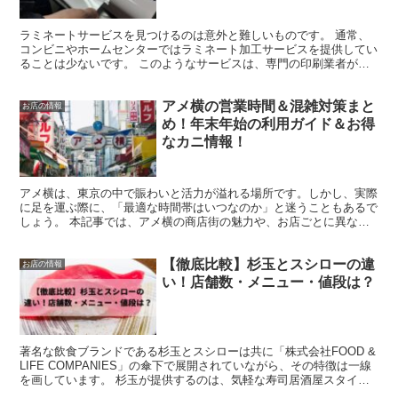
ラミネートサービスを見つけるのは意外と難しいものです。 通常、
コンビニやホームセンターではラミネート加工サービスを提供してい
ることは少ないです。 このようなサービスは、専門の印刷業者が担
当することが一般的です。 ラミネートは、紙製品を水濡れ...
アメ横の営業時間＆混雑対策まと
お店の情報
め！年末年始の利用ガイド＆お得
なカニ情報！
アメ横は、東京の中で賑わいと活力が溢れる場所です。しかし、実際
に足を運ぶ際に、「最適な時間帯はいつなのか」と迷うこともあるで
しょう。 本記事では、アメ横の商店街の魅力や、お店ごとに異なる
営業時間、さらには年末年始の特別営業と混雑の状況まで、...
【徹底比較】杉玉とスシローの違
お店の情報
い！店舗数・メニュー・値段は？
著名な飲食ブランドである杉玉とスシローは共に「株式会社FOOD &
LIFE COMPANIES」の傘下で展開されていながら、その特徴は一線
を画しています。 杉玉が提供するのは、気軽な寿司居酒屋スタイル
のサービス。一方スシローは、多くの人々...