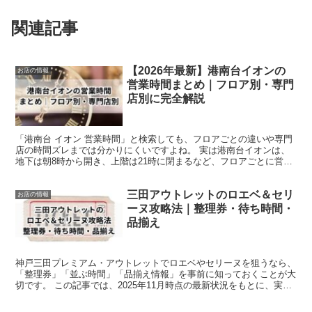
関連記事
【2026年最新】港南台イオンの
お店の情報
営業時間まとめ｜フロア別・専門
店別に完全解説
「港南台 イオン 営業時間」と検索しても、フロアごとの違いや専門
店の時間ズレまでは分かりにくいですよね。 実は港南台イオンは、
地下は朝8時から開き、上階は21時に閉まるなど、フロアごとに営業
時間が大きく異なります。 さらにダイソーやQBハウ...
三田アウトレットのロエベ＆セリ
お店の情報
ーヌ攻略法｜整理券・待ち時間・
品揃え
神戸三田プレミアム・アウトレットでロエベやセリーヌを狙うなら、
「整理券」「並ぶ時間」「品揃え情報」を事前に知っておくことが大
切です。 この記事では、2025年11月時点の最新状況をもとに、実際
に行く人が迷わないよう分かりやすく整理しました。...