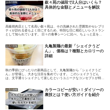
叙々苑の値段で2人分はいくら？
お店の情報
具体的な金額とメニューを解説
高級焼肉店として名高い叙々苑は、その洗練された雰囲気やセレブリ
ティが訪れる姿もよく目にするため、特別な日に相応しいレストラン
として知られています。 日々の食事シーンに比べ、ちょっと足を踏
み入れにくい場所かもしれませんが、予算をしっかりと考え...
丸亀製麺の最新「シェイクうど
お店の情報
ん」、価格は？種類とカロリーの
詳細
秋の季節にぴったりの新商品として、丸亀製麺から「シェイクうど
ん」が登場し、大きな注目を集めています。 このシェイクうどん
は、文字通りシェイクして楽しむというユニークなコンセプトが特徴
です。 手頃な価格設定も魅力的です。 「秋の新メニュー 第...
カラーコピーが安い！ダイソーの
お店の情報
裏技とは？使い方ガイドを紹介