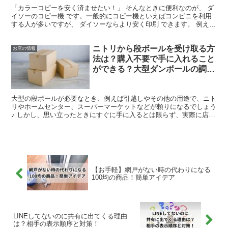
「カラーコピーを安く済ませたい！」 そんなときに便利なのが、 ダ
イソーのコピー機 です。一般的にコピー機といえばコンビニを利用
する人が多いですが、 ダイソーならより安く印刷 できます。 例え
ば、 A4・B5・B4サイズのカラーコピーは1枚3...
ニトリから段ボールを受け取る方
お店の情報
法は？購入不要で手に入れること
ができる？大型ダンボールの調達
のポイントは？
大型の段ボールが必要なとき、例えば引越しやその他の用途で、ニト
リやホームセンター、スーパーマーケットなどが頼りになるでしょう
♪ しかし、思い立ったときにすぐに手に入るとは限らず、実際に店舗
に足を運んでみると、提供がない場合や、希望のサイズが...
【お手軽】網戸がない時の代わりになる
100均の商品！簡単アイデア
LINEしてないのに共有に出てくる理由
は？相手の表示順序と対策！