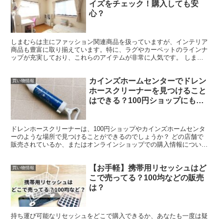
イズをチェック！購入しても安
心？
しまむらは主にファッション関連商品を扱っていますが、インテリア
商品も豊富に取り揃えています。特に、ラグやカーペットのラインナ
ップが充実しており、これらのアイテムが非常に人気です。 しまむ
らのカーペットは、その品質の良さで高い評価を受けていま...
カインズホームセンターでドレン
買い物情報
ホースクリーナーを見つけること
はできる？100円ショップにもあ
るかも？
ドレンホースクリーナーは、100円ショップやカインズホームセンタ
ーのような場所で見つけることができるのでしょうか？ どの店舗で
販売されているか、またはオンラインショップでの購入情報について
探ります。 ドレンホースクリーナー（別名：ドレン詰ま...
【お手軽】携帯用リセッシュはど
買い物情報
こで売ってる？100均などの販売
は？
持ち運び可能なリセッシュをどこで購入できるか、あなたも一度は疑