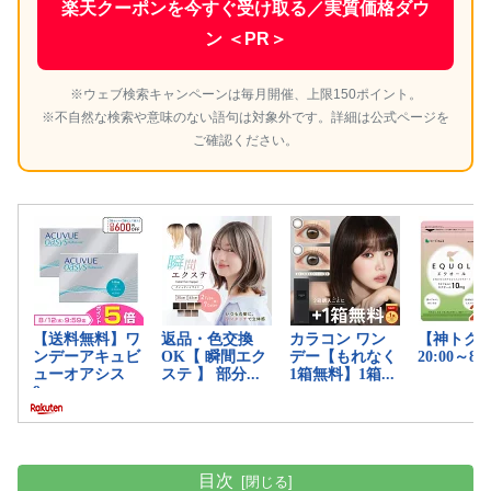
楽天クーポンを今すぐ受け取る／実質価格ダウ
ン ＜PR＞
※ウェブ検索キャンペーンは毎月開催、上限150ポイント。
※不自然な検索や意味のない語句は対象外です。詳細は公式ページを
ご確認ください。
目次