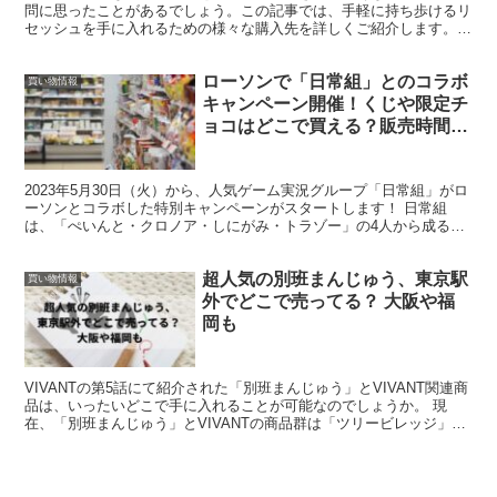
問に思ったことがあるでしょう。この記事では、手軽に持ち歩けるリ
セッシュを手に入れるための様々な購入先を詳しくご紹介します。
コンビニエンスストアからドラッグストア、大手家電量販店...
ローソンで「日常組」とのコラボ
買い物情報
キャンペーン開催！くじや限定チ
ョコはどこで買える？販売時間
は？
2023年5月30日（火）から、人気ゲーム実況グループ「日常組」がロ
ーソンとコラボした特別キャンペーンがスタートします！ 日常組
は、「ぺいんと・クロノア・しにがみ・トラゾー」の4人から成るグ
ループです。この期間限定のコラボレーションで、アク...
超人気の別班まんじゅう、東京駅
買い物情報
外でどこで売ってる？ 大阪や福
岡も
VIVANTの第5話にて紹介された「別班まんじゅう」とVIVANT関連商
品は、いったいどこで手に入れることが可能なのでしょうか。 現
在、「別班まんじゅう」とVIVANTの商品群は「ツリービレッジ」の
東京、大阪、博多各店舗や、東京駅にある「T...