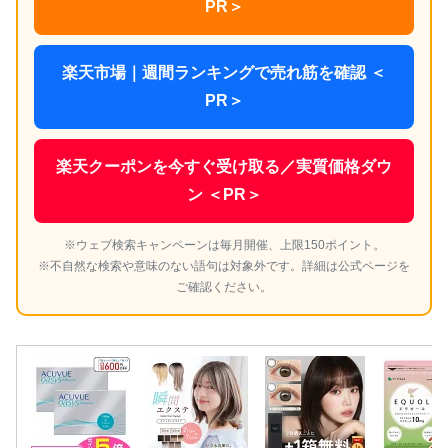
PR＞
楽天市場｜週間ランキングで売れ筋を確認 ＜
PR＞
楽天クーポンを今すぐ受け取る／実質価格ダウ
ン ＜PR＞
※ウェブ検索キャンペーンは毎月開催、上限150ポイント。
※不自然な検索や意味のない語句は対象外です。詳細は公式ページを
ご確認ください。