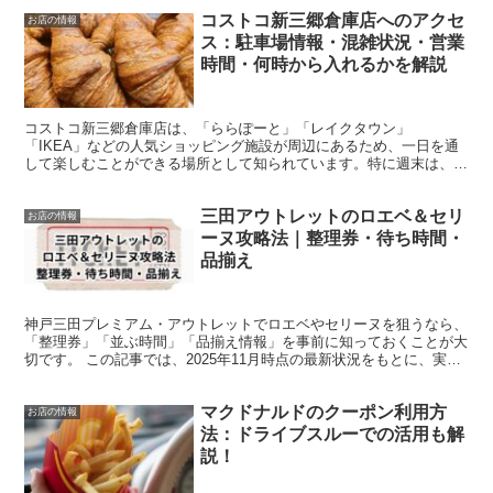
コストコ新三郷倉庫店へのアクセ
お店の情報
ス：駐車場情報・混雑状況・営業
時間・何時から入れるかを解説
コストコ新三郷倉庫店は、「ららぽーと」「レイクタウン」
「IKEA」などの人気ショッピング施設が周辺にあるため、一日を通
して楽しむことができる場所として知られています。特に週末は、こ
の地域は交通の混雑が予想されます。 この店舗は公共交通機関を...
三田アウトレットのロエベ＆セリ
お店の情報
ーヌ攻略法｜整理券・待ち時間・
品揃え
神戸三田プレミアム・アウトレットでロエベやセリーヌを狙うなら、
「整理券」「並ぶ時間」「品揃え情報」を事前に知っておくことが大
切です。 この記事では、2025年11月時点の最新状況をもとに、実際
に行く人が迷わないよう分かりやすく整理しました。...
マクドナルドのクーポン利用方
お店の情報
法：ドライブスルーでの活用も解
説！