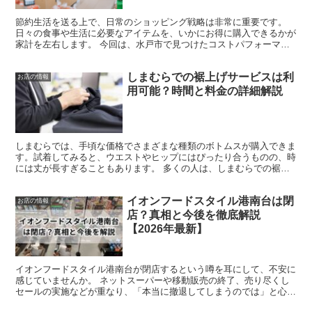
節約生活を送る上で、日常のショッピング戦略は非常に重要です。
日々の食事や生活に必要なアイテムを、いかにお得に購入できるかが
家計を左右します。 今回は、水戸市で見つけたコストパフォーマン
スに優れたスーパーマーケットを紹介します。 このリスト...
しまむらでの裾上げサービスは利
お店の情報
用可能？時間と料金の詳細解説
しまむらでは、手頃な価格でさまざまな種類のボトムスが購入できま
す。試着してみると、ウエストやヒップにはぴったり合うものの、時
には丈が長すぎることもあります。 多くの人は、しまむらでの裾上
げサービスがないのではないかと思いがちですが、実は有料...
イオンフードスタイル港南台は閉
お店の情報
店？真相と今後を徹底解説
【2026年最新】
イオンフードスタイル港南台が閉店するという噂を耳にして、不安に
感じていませんか。 ネットスーパーや移動販売の終了、売り尽くし
セールの実施などが重なり、「本当に撤退してしまうのでは」と心配
する声が広がっています。 結論から言えば、港南台店は完...