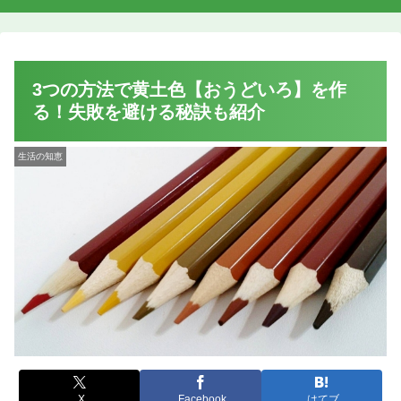
3つの方法で黄土色【おうどいろ】を作
る！失敗を避ける秘訣も紹介
生活の知恵
X
Facebook
はてブ