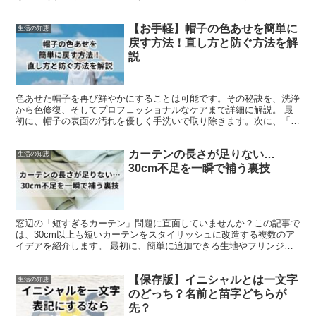
な解決法と、100円ショップで見つけることができる便利...
【お手軽】帽子の色あせを簡単に
生活の知恵
戻す方法！直し方と防ぐ方法を解
説
色あせた帽子を再び鮮やかにすることは可能です。その秘訣を、洗浄
から色修復、そしてプロフェッショナルなケアまで詳細に解説。 最
初に、帽子の表面の汚れを優しく手洗いで取り除きます。次に、「染
めQ」スプレーを使って色褪せを修復し、美しい仕上がりを...
カーテンの長さが足りない…
生活の知恵
30cm不足を一瞬で補う裏技
窓辺の「短すぎるカーテン」問題に直面していませんか？この記事で
は、30cm以上も短いカーテンをスタイリッシュに改造する複数のア
イデアを紹介します。 最初に、簡単に追加できる生地やフリンジ、
レースを使って、目にも鮮やかなデザインを創り出す方法...
【保存版】イニシャルとは一文字
生活の知恵
のどっち？名前と苗字どちらが
先？