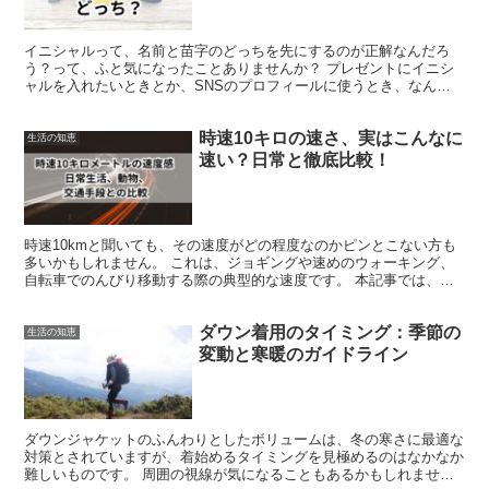
イニシャルって、名前と苗字のどっちを先にするのが正解なんだろ
う？って、ふと気になったことありませんか？ プレゼントにイニシ
ャルを入れたいときとか、SNSのプロフィールに使うとき、なんと
なく「これで合ってるのかな…？」って迷っちゃうんですよね...
時速10キロの速さ、実はこんなに
生活の知恵
速い？日常と徹底比較！
時速10kmと聞いても、その速度がどの程度なのかピンとこない方も
多いかもしれません。 これは、ジョギングや速めのウォーキング、
自転車でのんびり移動する際の典型的な速度です。 本記事では、時
速10kmの速度感を、日常生活や動物の動き、交通手段...
ダウン着用のタイミング：季節の
生活の知恵
変動と寒暖のガイドライン
ダウンジャケットのふんわりとしたボリュームは、冬の寒さに最適な
対策とされていますが、着始めるタイミングを見極めるのはなかなか
難しいものです。 周囲の視線が気になることもあるかもしれませ