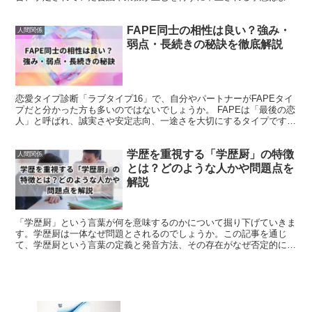
あります。 体の具合が良くなり次第、再び連絡を取り合う...
FAPE同士の相性は良い？強み・
人間関係
弱点・長続きの秘訣を徹底解説
恋愛タイプ診断「ラブタイプ16」で、自分やパートナーがFAPEタイ
プだと分かった方も多いのではないでしょうか。 FAPEは「最後の恋
人」と呼ばれ、誠実さや安定志向、一途さを大切にするタイプです。
では、FAPE同士がカップルになった場合、相...
学歴を重視する「学歴厨」の特徴
人間関係
とは？どのような人かや問題点を
解説
「学歴厨」という言葉が何を意味するのかについて掘り下げていきま
す。学歴厨は一体なぜ問題とされるのでしょうか。この記事を通じ
て、学歴厨という言葉の定義と発音方法、その存在がなぜ否定的に捉
えられるのかの根拠と、学歴厨になりやすい人物の傾向を詳細...