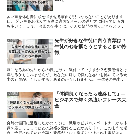
習い事を休む際に頭を悩ませる事由が見つからないことがあります
ね。 習い事をお休みする際に適切なメールの送り方に困っている方
も多いでしょう。 今回の記事では、そんな疑問や困りごとをスッキ
リさせる内容をお届けします。 習い事を休む理由【大人がい...
先生が好きな生徒に言う言葉は？
人間関係
生徒の心を掴もうとするときの特
徴
気になるあの先生からの特別扱い、気付いていますか？恋愛感情とは
異なるかもしれませんが、あなたに対して特別な思いを抱いている先
生の存在が、もしかするとあるのかもしれません。 一体その先生と
はどんな関係を築けば良いのか、迷ってしまうこともあるで...
「体調良くなったら連絡して」─
人間関係
ビジネスで輝く気遣いフレーズ大
全
突然の雷雨に遭遇したかのように、職場やビジネスパートナーから体
調を崩してしまったとの急報を受けることがあります。このような場
合、予定されていた会議や業務が止むを得ずに中止される事態はよく